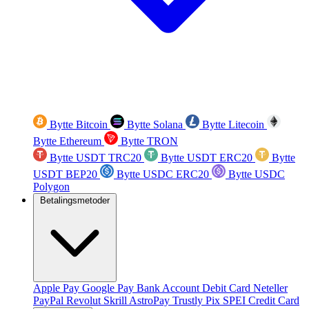
Bytte Bitcoin
Bytte Solana
Bytte Litecoin
Bytte Ethereum
Bytte TRON
Bytte USDT TRC20
Bytte USDT ERC20
Bytte
USDT BEP20
Bytte USDC ERC20
Bytte USDC
Polygon
Betalingsmetoder
Apple Pay
Google Pay
Bank Account
Debit Card
Neteller
PayPal
Revolut
Skrill
AstroPay
Trustly
Pix
SPEI
Credit Card