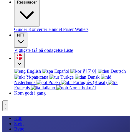
Ressourcer
Guider
Konverter
Handel
Priser
Wallets
NFT
Vigtigste
Gå på opdagelse
Liste
English
Español
한국어
Deutsch
Українська
Türkçe
Dansk
Nederlands
Polski
Português (Brasil)
Français
Italiano
Norsk bokmål
Kom godt i gang
Køb
Sælg
Bytte