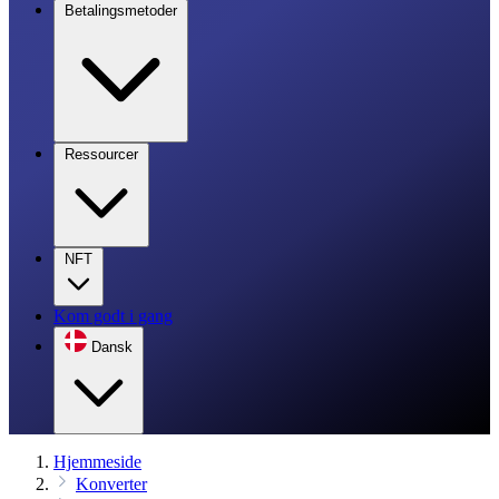
Betalingsmetoder
Ressourcer
NFT
Kom godt i gang
Dansk
Hjemmeside
Konverter