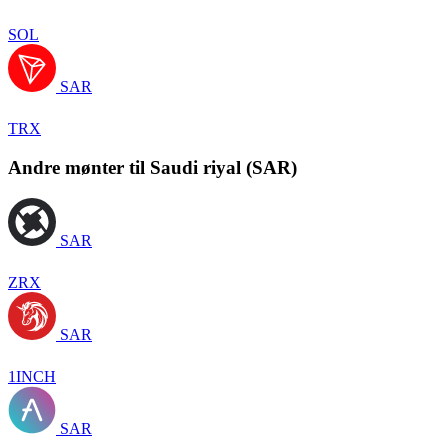
SOL
SAR
TRX
Andre mønter til Saudi riyal (SAR)
SAR
ZRX
SAR
1INCH
SAR