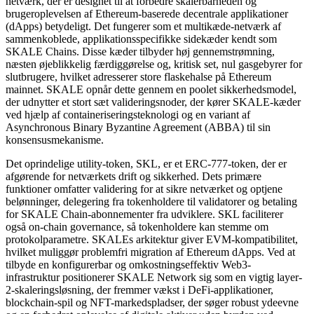
netværk, der er designet til at forbedre skalerbarheden og
brugeroplevelsen af Ethereum-baserede decentrale applikationer
(dApps) betydeligt. Det fungerer som et multikæde-netværk af
sammenkoblede, applikationsspecifikke sidekæder kendt som
SKALE Chains. Disse kæder tilbyder høj gennemstrømning,
næsten øjeblikkelig færdiggørelse og, kritisk set, nul gasgebyrer for
slutbrugere, hvilket adresserer store flaskehalse på Ethereum
mainnet. SKALE opnår dette gennem en poolet sikkerhedsmodel,
der udnytter et stort sæt valideringsnoder, der kører SKALE-kæder
ved hjælp af containeriseringsteknologi og en variant af
Asynchronous Binary Byzantine Agreement (ABBA) til sin
konsensusmekanisme.
Det oprindelige utility-token, SKL, er et ERC-777-token, der er
afgørende for netværkets drift og sikkerhed. Dets primære
funktioner omfatter validering for at sikre netværket og optjene
belønninger, delegering fra tokenholdere til validatorer og betaling
for SKALE Chain-abonnementer fra udviklere. SKL faciliterer
også on-chain governance, så tokenholdere kan stemme om
protokolparametre. SKALEs arkitektur giver EVM-kompatibilitet,
hvilket muliggør problemfri migration af Ethereum dApps. Ved at
tilbyde en konfigurerbar og omkostningseffektiv Web3-
infrastruktur positionerer SKALE Network sig som en vigtig layer-
2-skaleringsløsning, der fremmer vækst i DeFi-applikationer,
blockchain-spil og NFT-markedspladser, der søger robust ydeevne