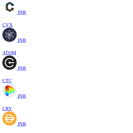
INR
CVX
INR
ATOM
INR
CTC
INR
CRV
INR