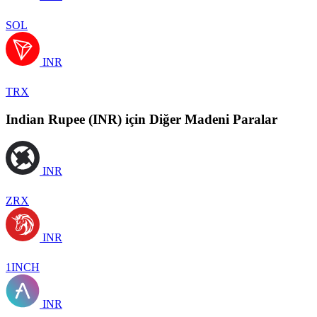
SOL
INR
TRX
Indian Rupee (INR) için Diğer Madeni Paralar
INR
ZRX
INR
1INCH
INR