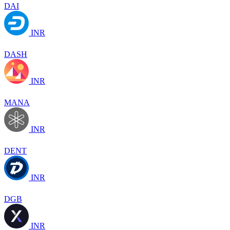
DAI
INR
DASH
INR
MANA
INR
DENT
INR
DGB
INR