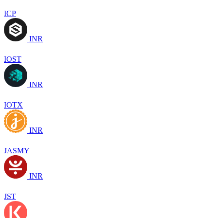
ICP
INR
IOST
INR
IOTX
INR
JASMY
INR
JST