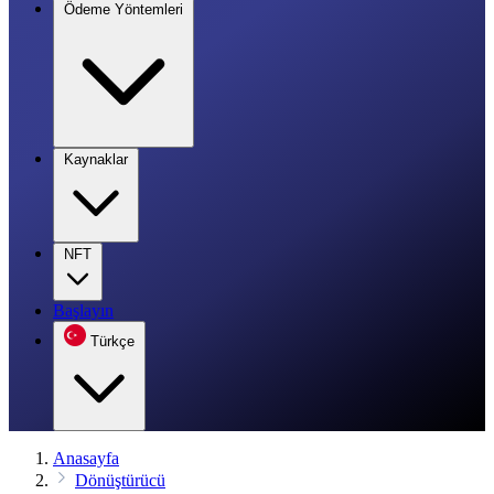
Ödeme Yöntemleri
Kaynaklar
NFT
Başlayın
Türkçe
Anasayfa
Dönüştürücü