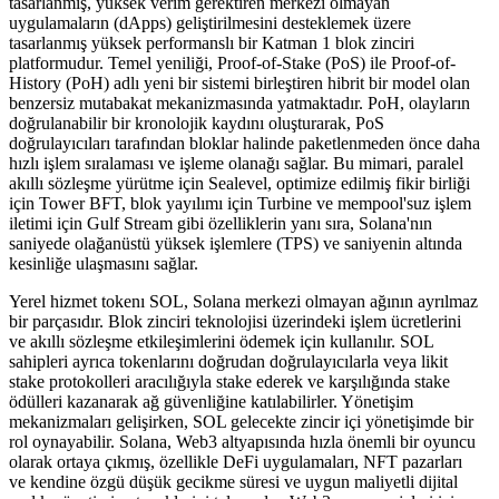
tasarlanmış, yüksek verim gerektiren merkezi olmayan
uygulamaların (dApps) geliştirilmesini desteklemek üzere
tasarlanmış yüksek performanslı bir Katman 1 blok zinciri
platformudur. Temel yeniliği, Proof-of-Stake (PoS) ile Proof-of-
History (PoH) adlı yeni bir sistemi birleştiren hibrit bir model olan
benzersiz mutabakat mekanizmasında yatmaktadır. PoH, olayların
doğrulanabilir bir kronolojik kaydını oluşturarak, PoS
doğrulayıcıları tarafından bloklar halinde paketlenmeden önce daha
hızlı işlem sıralaması ve işleme olanağı sağlar. Bu mimari, paralel
akıllı sözleşme yürütme için Sealevel, optimize edilmiş fikir birliği
için Tower BFT, blok yayılımı için Turbine ve mempool'suz işlem
iletimi için Gulf Stream gibi özelliklerin yanı sıra, Solana'nın
saniyede olağanüstü yüksek işlemlere (TPS) ve saniyenin altında
kesinliğe ulaşmasını sağlar.
Yerel hizmet tokenı SOL, Solana merkezi olmayan ağının ayrılmaz
bir parçasıdır. Blok zinciri teknolojisi üzerindeki işlem ücretlerini
ve akıllı sözleşme etkileşimlerini ödemek için kullanılır. SOL
sahipleri ayrıca tokenlarını doğrudan doğrulayıcılarla veya likit
stake protokolleri aracılığıyla stake ederek ve karşılığında stake
ödülleri kazanarak ağ güvenliğine katılabilirler. Yönetişim
mekanizmaları gelişirken, SOL gelecekte zincir içi yönetişimde bir
rol oynayabilir. Solana, Web3 altyapısında hızla önemli bir oyuncu
olarak ortaya çıkmış, özellikle DeFi uygulamaları, NFT pazarları
ve kendine özgü düşük gecikme süresi ve uygun maliyetli dijital