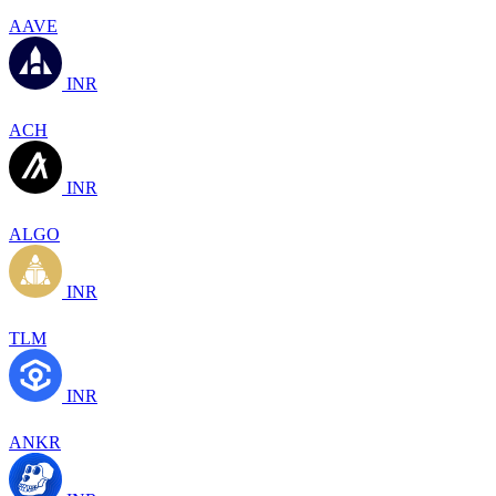
AAVE
INR
ACH
INR
ALGO
INR
TLM
INR
ANKR