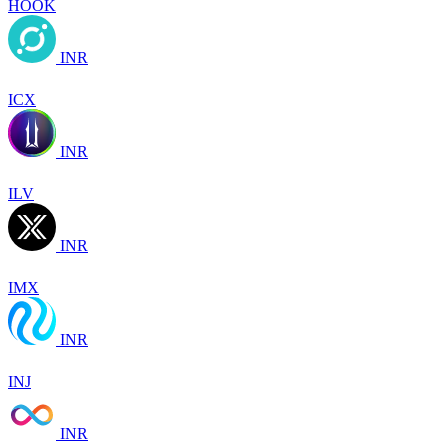
HOOK
INR
ICX
INR
ILV
INR
IMX
INR
INJ
INR