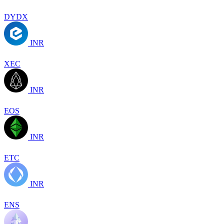
DYDX
INR
XEC
INR
EOS
INR
ETC
INR
ENS