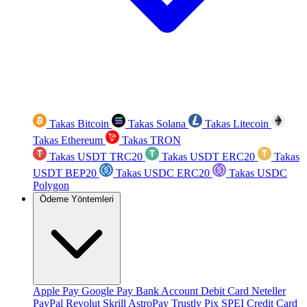
Takas Bitcoin
Takas Solana
Takas Litecoin
Takas Ethereum
Takas TRON
Takas USDT TRC20
Takas USDT ERC20
Takas
USDT BEP20
Takas USDC ERC20
Takas USDC
Polygon
Ödeme Yöntemleri
Apple Pay
Google Pay
Bank Account
Debit Card
Neteller
PayPal
Revolut
Skrill
AstroPay
Trustly
Pix
SPEI
Credit Card