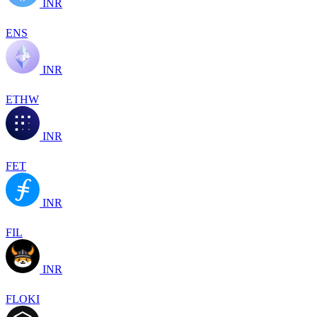
INR
ENS
INR
ETHW
INR
FET
INR
FIL
INR
FLOKI