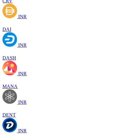
CRV
INR
DAI
INR
DASH
INR
MANA
INR
DENT
INR