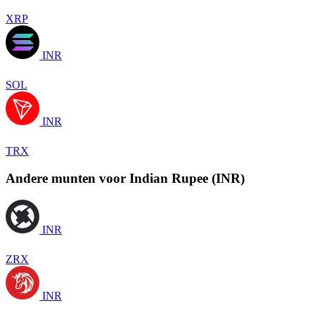
XRP
INR
SOL
INR
TRX
Andere munten voor Indian Rupee (INR)
INR
ZRX
INR