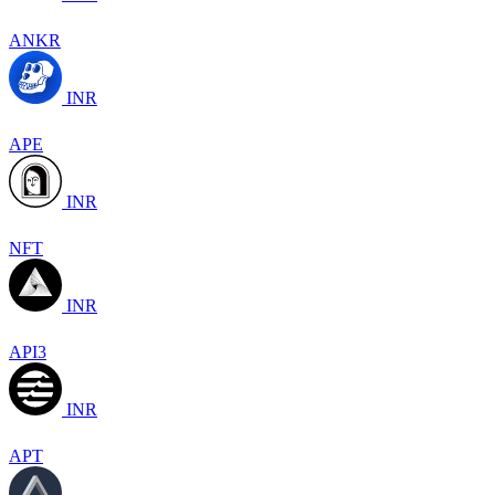
ANKR
INR
APE
INR
NFT
INR
API3
INR
APT