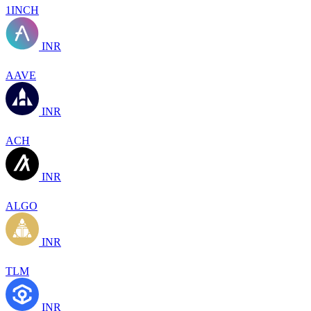
1INCH
INR
AAVE
INR
ACH
INR
ALGO
INR
TLM
INR