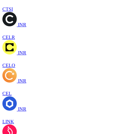
CTSI
INR
CELR
INR
CELO
INR
CEL
INR
LINK