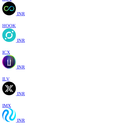
INR
HOOK
INR
ICX
INR
ILV
INR
IMX
INR