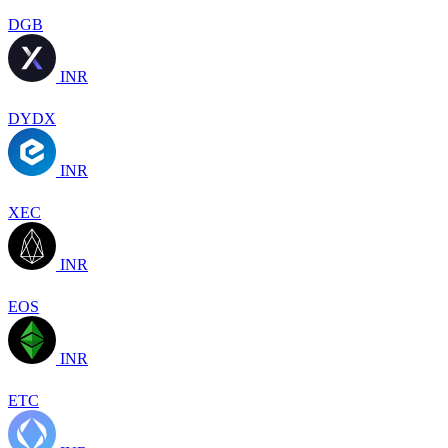
DGB
INR
DYDX
INR
XEC
INR
EOS
INR
ETC