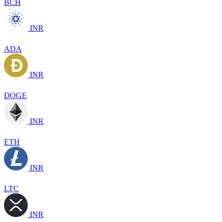
BCH
INR
ADA
INR
DOGE
INR
ETH
INR
LTC
INR