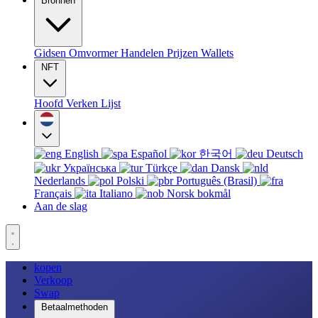
Bronnen
Gidsen
Omvormer
Handelen
Prijzen
Wallets
NFT
Hoofd
Verken
Lijst
English
Español
한국어
Deutsch
Українська
Türkçe
Dansk
Nederlands
Polski
Português (Brasil)
Français
Italiano
Norsk bokmål
Aan de slag
kopen
Verkoop
Swap
Betaalmethoden