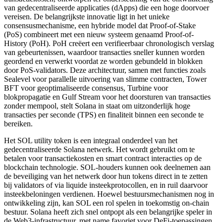
van gedecentraliseerde applicaties (dApps) die een hoge doorvoer
vereisen. De belangrijkste innovatie ligt in het unieke
consensusmechanisme, een hybride model dat Proof-of-Stake
(PoS) combineert met een nieuw systeem genaamd Proof-of-
History (PoH). PoH creëert een verifieerbaar chronologisch verslag
van gebeurtenissen, waardoor transacties sneller kunnen worden
geordend en verwerkt voordat ze worden gebundeld in blokken
door PoS-validators. Deze architectuur, samen met functies zoals
Sealevel voor parallelle uitvoering van slimme contracten, Tower
BFT voor geoptimaliseerde consensus, Turbine voor
blokpropagatie en Gulf Stream voor het doorsturen van transacties
zonder mempool, stelt Solana in staat om uitzonderlijk hoge
transacties per seconde (TPS) en finaliteit binnen een seconde te
bereiken.
Het SOL utility token is een integraal onderdeel van het
gedecentraliseerde Solana netwerk. Het wordt gebruikt om te
betalen voor transactiekosten en smart contract interacties op de
blockchain technologie. SOL-houders kunnen ook deelnemen aan
de beveiliging van het netwerk door hun tokens direct in te zetten
bij validators of via liquide insteekprotocollen, en in ruil daarvoor
insteekbeloningen verdienen. Hoewel bestuursmechanismen nog in
ontwikkeling zijn, kan SOL een rol spelen in toekomstig on-chain
bestuur. Solana heeft zich snel ontpopt als een belangrijke speler in
de Web3-infrastructuur, met name favoriet voor DeFi-toepassingen,