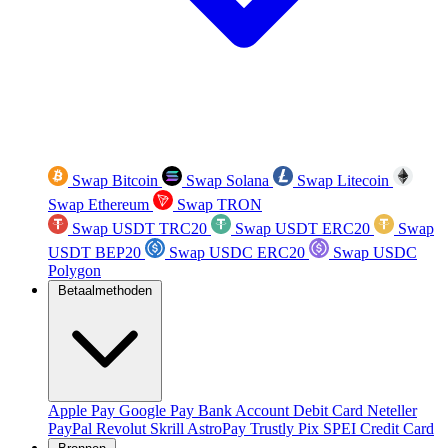
Swap Bitcoin
Swap Solana
Swap Litecoin
Swap Ethereum
Swap TRON
Swap USDT TRC20
Swap USDT ERC20
Swap
USDT BEP20
Swap USDC ERC20
Swap USDC
Polygon
Betaalmethoden
Apple Pay
Google Pay
Bank Account
Debit Card
Neteller
PayPal
Revolut
Skrill
AstroPay
Trustly
Pix
SPEI
Credit Card