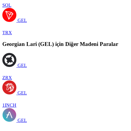
SOL
GEL
TRX
Georgian Lari (GEL) için Diğer Madeni Paralar
GEL
ZRX
GEL
1INCH
GEL