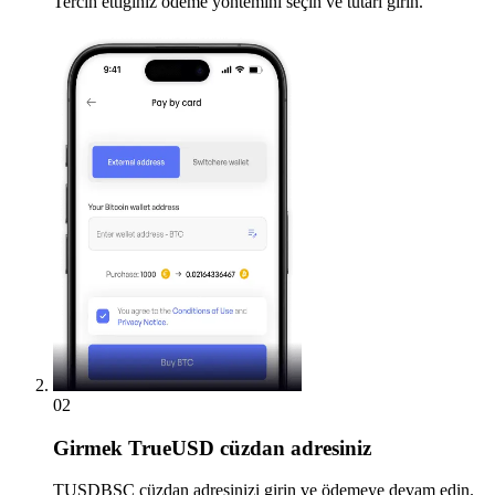
Tercih ettiğiniz ödeme yöntemini seçin ve tutarı girin.
02
Girmek
TrueUSD cüzdan adresiniz
TUSDBSC cüzdan adresinizi girin ve ödemeye devam edin.