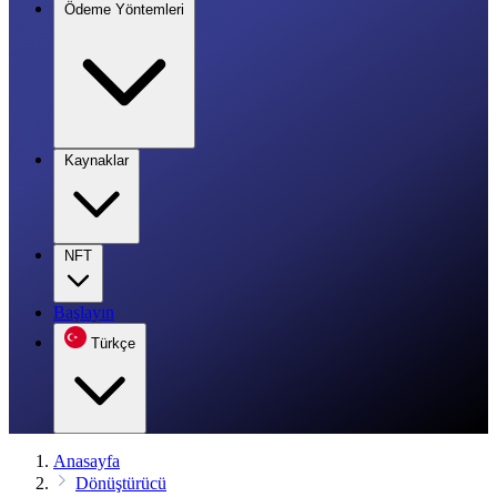
Ödeme Yöntemleri
Kaynaklar
NFT
Başlayın
Türkçe
Anasayfa
Dönüştürücü