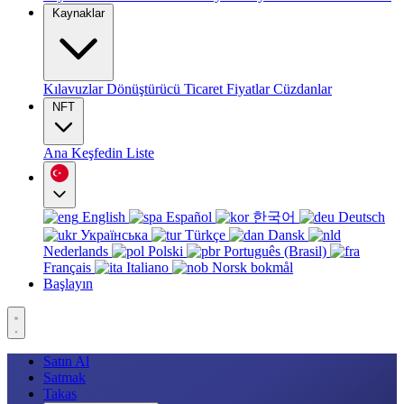
Kaynaklar
Kılavuzlar
Dönüştürücü
Ticaret
Fiyatlar
Cüzdanlar
NFT
Ana
Keşfedin
Liste
English
Español
한국어
Deutsch
Українська
Türkçe
Dansk
Nederlands
Polski
Português (Brasil)
Français
Italiano
Norsk bokmål
Başlayın
Satın Al
Satmak
Takas