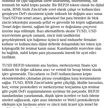
oranında bir çıpa sağlamak üzere tasarlanmış, düzenlenmiş, fiat
teminatlı bir stabil kripto paradır. Bir BEP20 tokeni olarak bu dijital
varlık, BNB Akıllı Zinciri'nde yerel olarak çalışır ve kullanıcılara
genişleyen DeFi ekosistemi içinde istikrarlı bir değişim aracı sunar.
TrueUSD'nin temel amacı, geleneksel fiat para birimleri ile blok
zinciri teknolojisi arasında şeffaf ve güvenilir bir köprü sağlamaktır.
Temel değer önerisi, sağlam bir güven ve doğrulama çerçevesi
üzerine inşa edilmiştir. Bazı alternatiflerin aksine TUSD, USD
rezervlerinin gerçek zamanlı, zincir üstü tasdiklerini
gerçekleştirmek için bağımsız üçüncü taraf muhasebe firmaları
kullanır ve kullanıcılara dijital defterde dolaşımdaki her token için
kriptografik bir teminat kanıtı sunar. Kanıtlanabilir rezervlere olan
bu bağlılık, stabil kripto para piyasasında önemli bir ayırt edici
özelliktir.
TUSD BEP20 tokeninin ana faydası, merkeziyetsiz finans için
istikrarlı bir değer saklama aracı ve verimli bir hesap birimi olarak
işlev görmesidir. Tüccarların ve DeFi kullanıcılarının kripto
ekosisteminden çıkmadan piyasa oynaklığına karşı korunmalarını
sağlar. TUSD, BNB Zinciri'ndeki getiri çiftçiliği, likidite havuzları,
borç verme protokolleri ve merkeziyetsiz borçlanma için teminat
gibi çeşitli DeFi uygulamalarının ayrılmaz bir parçasıdır. BEP20
standardından yararlanmak, düşük işlem ücretleri ve hızlı ödeme
süreleri sağlayarak, eşler arası ödemeler ve Web3 protokolleriyle
etkileşim için faydasını artırır ve zincir üstü ticaret için temel bir