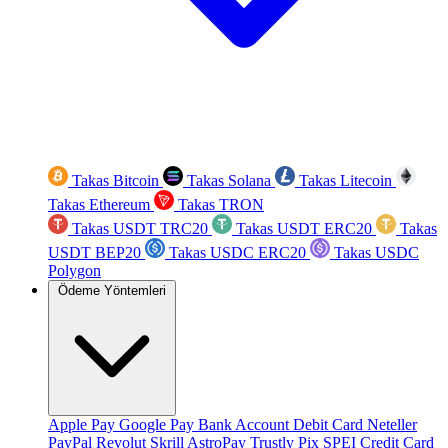
Takas Bitcoin
Takas Solana
Takas Litecoin
Takas Ethereum
Takas TRON
Takas USDT TRC20
Takas USDT ERC20
Takas
USDT BEP20
Takas USDC ERC20
Takas USDC
Polygon
Ödeme Yöntemleri
Apple Pay
Google Pay
Bank Account
Debit Card
Neteller
PayPal
Revolut
Skrill
AstroPay
Trustly
Pix
SPEI
Credit Card