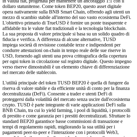
in valuta fiat, progettata per mantenere un ancoraggio 1:1 con il
dollaro statunitense. Come token BEP20, questo asset digitale
opera nativamente sulla BNB Smart Chain, offrendo agli utenti un
mezzo di scambio stabile all'interno del suo vasto ecosistema DeFi.
L'obiettivo primario di TrueUSD è fornire un ponte trasparente e
affidabile tra le valute fiat tradizionali e la tecnologia blockchain.
La sua proposta di valore principale si basa su un solido quadro di
fiducia e verifica. A differenza di alcune alternative, TUSD
impiega società di revisione contabile terze e indipendenti per
condurre attestazioni on-chain in tempo reale delle sue riserve in
USD, fornendo agli utenti una prova crittografica della copertura
per ogni token in circolazione sul registro digitale. Questo impegno
verso riserve dimostrabili è un elemento chiave di differenziazione
nel mercato delle stablecoin.
L'utilità principale del token TUSD BEP20 è quella di fungere da
riserva di valore stabile e da efficiente unità di conto per la finanza
decentralizzata (DeFi). Consente a trader e utenti DeFi di
proteggersi dalla volatilità del mercato senza uscire dall'ecosistema
crypto. TUSD è parte integrante di varie applicazioni DeFi sulla
BNB Chain, tra cui lo yield farming, i pool di liquidità, i protocolli
di prestito e come garanzia per i prestiti decentralizzati. Sfruttare lo
standard BEP20 garantisce basse commissioni di transazione e
tempi di regolamento rapidi, migliorando la sua utilità per i
pagamenti peer-to-peer e l'interazione con i protocolli Web3,