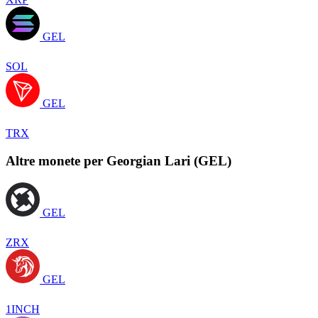
GEL
SOL
GEL
TRX
Altre monete per Georgian Lari (GEL)
GEL
ZRX
GEL
1INCH