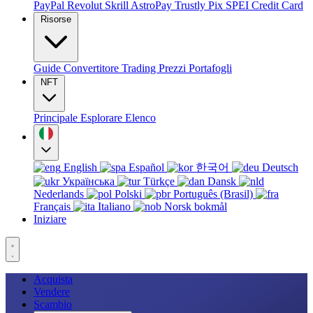
PayPal
Revolut
Skrill
AstroPay
Trustly
Pix
SPEI
Credit Card
Risorse
Guide
Convertitore
Trading
Prezzi
Portafogli
NFT
Principale
Esplorare
Elenco
English
Español
한국어
Deutsch
Українська
Türkçe
Dansk
Nederlands
Polski
Português (Brasil)
Français
Italiano
Norsk bokmål
Iniziare
Acquista
Vendere
Scambio