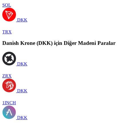
SOL
DKK
TRX
Danish Krone (DKK) için Diğer Madeni Paralar
DKK
ZRX
DKK
1INCH
DKK