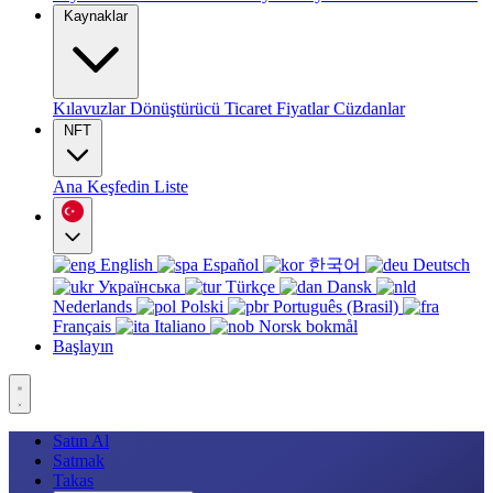
Kaynaklar
Kılavuzlar
Dönüştürücü
Ticaret
Fiyatlar
Cüzdanlar
NFT
Ana
Keşfedin
Liste
English
Español
한국어
Deutsch
Українська
Türkçe
Dansk
Nederlands
Polski
Português (Brasil)
Français
Italiano
Norsk bokmål
Başlayın
Satın Al
Satmak
Takas