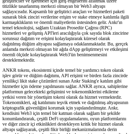
geliştiriciler ve işletmeler için giriş engellerini azaltmak üzere
titizlikle tasarlanmış merkezi olmayan bir Web3 altyapı
sağlayıcısıdır. Kapsamlı bir geliştirici araçları ve hizmetleri paketi
sunarak blok zinciri verilerine erişim ve stake etmeye katılımla ilgili
karmaşıklıkların ve önemli maliyetlerin üstesinden gelir. Ankr'ın
temel teknolojisi, sağlam Uzaktan Prosedür Çağrısı (RPC)
hizmetleri ve gelişmiş API'leri aracılığıyla çok sayıda blok zincirine
sorunsuz dağıtım ve erişimi kolaylaştırarak küresel olarak
dağıtılmış düğüm altyapısı sağlamaya odaklanmaktadır. Bu, gerçek
anlamda merkezi olmayan bir ağda dApp geliştirmeyi ve etkileşimi
önemli ölçüde kolaylaştırarak Web3'ün benimsenmesini
desteklemektedir.
ANKR tokenı, ekosistemi içinde temel bir yardımcı token olarak
işlev görür ve düğüm dağıtımı, API erişimi ve birden fazla zincirde
yenilikçi likit stake çözümleri sunan Ankr Staking'e katılım gibi
hizmetler için ödeme yapılmasını sağlar. ANKR ayrıca, sahiplerine
platformun gelecekteki gelişimini ve tokenomiklerini etkileme
yetkisi veren bir yönetişim tokeni olarak da hizmet vermektedir.
Tokenomikleri, ağ katılımını teşvik etmek ve dağıtılmış altyapısının
kriptografik güvenliğini korumak için yapılandırılmıştır. Ankr,
kendisini Web3 için temel bir katman olarak sağlam bir şekilde
konumlandırarak, çeşitli DeFi uygulamalarını, oyun platformlarını
ve diğer zincir içi etkinlikleri destekleyen kritik bir hizmet olarak
altyapı sağlayarak, çeşitli fikir birliği mekanizmalarında derin