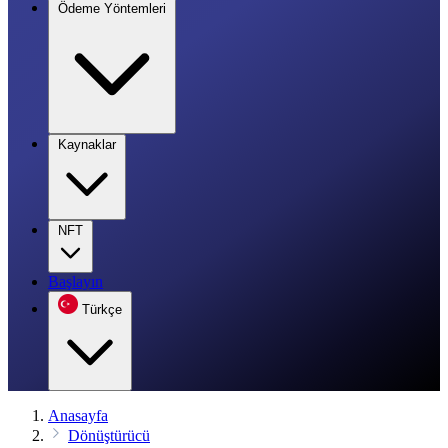
Ödeme Yöntemleri
Kaynaklar
NFT
Başlayın
Türkçe
Anasayfa
Dönüştürücü