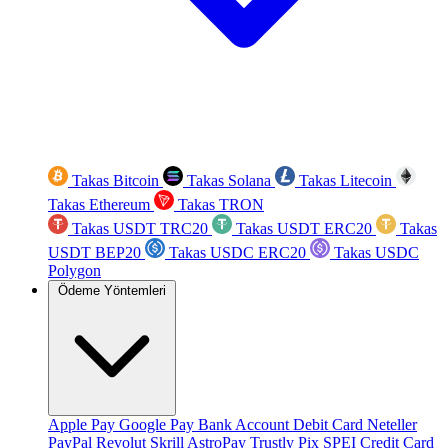
Takas Bitcoin
Takas Solana
Takas Litecoin
Takas Ethereum
Takas TRON
Takas USDT TRC20
Takas USDT ERC20
Takas
USDT BEP20
Takas USDC ERC20
Takas USDC
Polygon
Ödeme Yöntemleri
Apple Pay
Google Pay
Bank Account
Debit Card
Neteller
PayPal
Revolut
Skrill
AstroPay
Trustly
Pix
SPEI
Credit Card