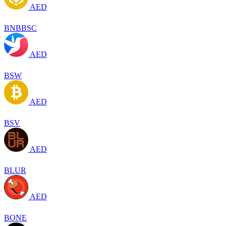
AED
BNBBSC
AED
BSW
AED
BSV
AED
BLUR
AED
BONE