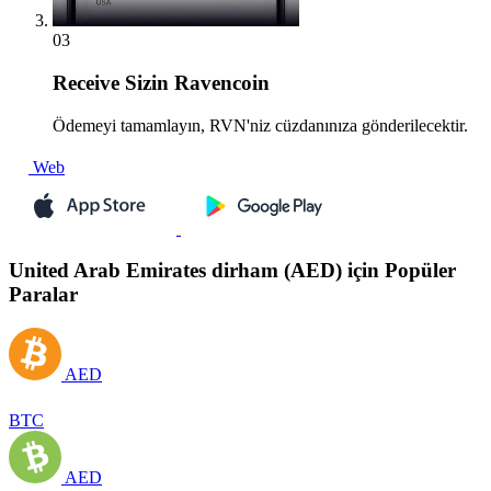
03
Receive
Sizin Ravencoin
Ödemeyi tamamlayın, RVN'niz cüzdanınıza gönderilecektir.
Web
United Arab Emirates dirham (AED) için Popüler
Paralar
AED
BTC
AED