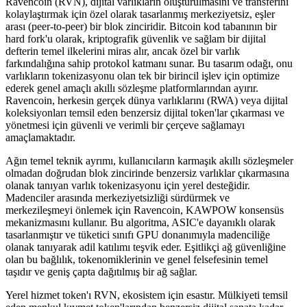
Ravencoin (RVN), dijital varlıkların oluşturulmasını ve transferini
kolaylaştırmak için özel olarak tasarlanmış merkeziyetsiz, eşler
arası (peer-to-peer) bir blok zinciridir. Bitcoin kod tabanının bir
hard fork'u olarak, kriptografik güvenlik ve sağlam bir dijital
defterin temel ilkelerini miras alır, ancak özel bir varlık
farkındalığına sahip protokol katmanı sunar. Bu tasarım odağı, onu
varlıkların tokenizasyonu olan tek bir birincil işlev için optimize
ederek genel amaçlı akıllı sözleşme platformlarından ayırır.
Ravencoin, herkesin gerçek dünya varlıklarını (RWA) veya dijital
koleksiyonları temsil eden benzersiz dijital token'lar çıkarması ve
yönetmesi için güvenli ve verimli bir çerçeve sağlamayı
amaçlamaktadır.
Ağın temel teknik ayrımı, kullanıcıların karmaşık akıllı sözleşmeler
olmadan doğrudan blok zincirinde benzersiz varlıklar çıkarmasına
olanak tanıyan varlık tokenizasyonu için yerel desteğidir.
Madenciler arasında merkeziyetsizliği sürdürmek ve
merkezileşmeyi önlemek için Ravencoin, KAWPOW konsensüs
mekanizmasını kullanır. Bu algoritma, ASIC'e dayanıklı olarak
tasarlanmıştır ve tüketici sınıfı GPU donanımıyla madenciliğe
olanak tanıyarak adil katılımı teşvik eder. Eşitlikçi ağ güvenliğine
olan bu bağlılık, tokenomiklerinin ve genel felsefesinin temel
taşıdır ve geniş çapta dağıtılmış bir ağ sağlar.
Yerel hizmet token'ı RVN, ekosistem için esastır. Mülkiyeti temsil