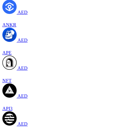
AED
ANKR
AED
APE
AED
NFT
AED
API3
AED