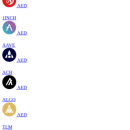
AED
1INCH
AED
AAVE
AED
ACH
AED
ALGO
AED
TLM