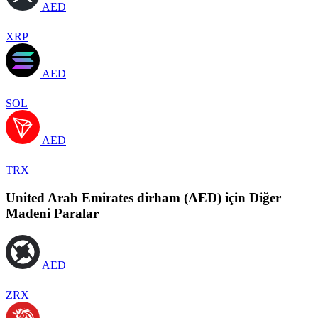
AED
XRP
AED
SOL
AED
TRX
United Arab Emirates dirham (AED) için Diğer
Madeni Paralar
AED
ZRX