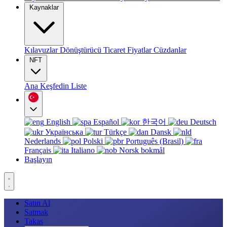
Kaynaklar
Kılavuzlar
Dönüştürücü
Ticaret
Fiyatlar
Cüzdanlar
NFT
Ana
Keşfedin
Liste
English
Español
한국어
Deutsch
Українська
Türkçe
Dansk
Nederlands
Polski
Português (Brasil)
Français
Italiano
Norsk bokmål
Başlayın
Satın Al
Satmak
Takas