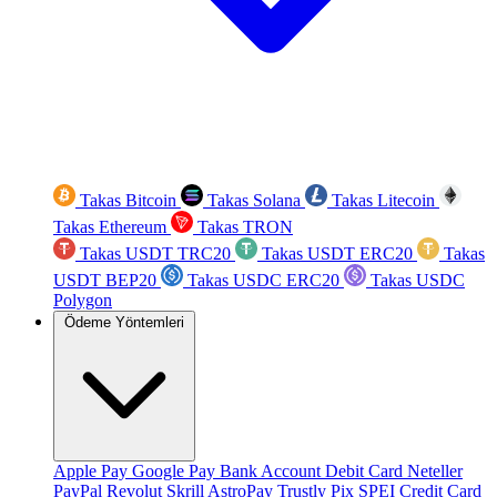
Takas Bitcoin
Takas Solana
Takas Litecoin
Takas Ethereum
Takas TRON
Takas USDT TRC20
Takas USDT ERC20
Takas
USDT BEP20
Takas USDC ERC20
Takas USDC
Polygon
Ödeme Yöntemleri
Apple Pay
Google Pay
Bank Account
Debit Card
Neteller
PayPal
Revolut
Skrill
AstroPay
Trustly
Pix
SPEI
Credit Card