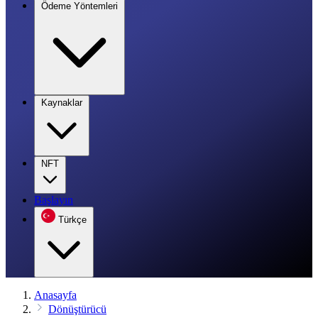
Ödeme Yöntemleri
Kaynaklar
NFT
Başlayın
Türkçe
Anasayfa
Dönüştürücü