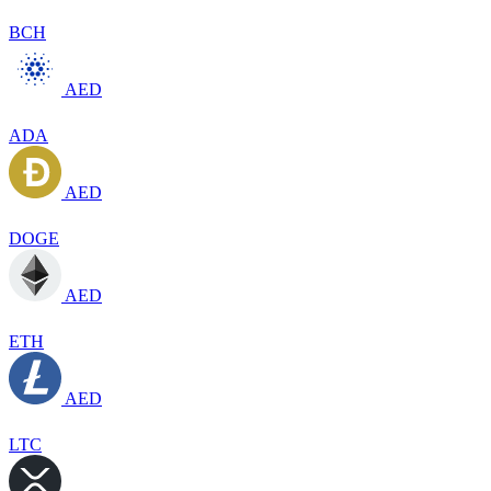
BCH
AED
ADA
AED
DOGE
AED
ETH
AED
LTC