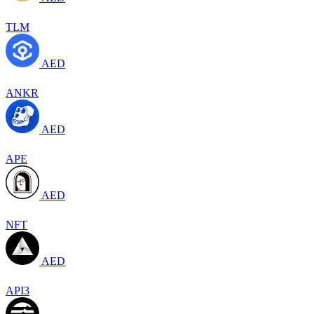
TLM
AED
ANKR
AED
APE
AED
NFT
AED
API3