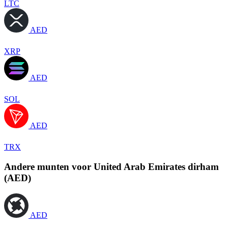
LTC
AED
XRP
AED
SOL
AED
TRX
Andere munten voor United Arab Emirates dirham
(AED)
AED