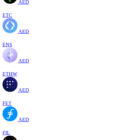
AED
ETC
AED
ENS
AED
ETHW
AED
FET
AED
FIL