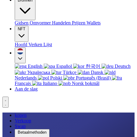
Bronnen
Gidsen
Omvormer
Handelen
Prijzen
Wallets
NFT
Hoofd
Verken
Lijst
English
Español
한국어
Deutsch
Українська
Türkçe
Dansk
Nederlands
Polski
Português (Brasil)
Français
Italiano
Norsk bokmål
Aan de slag
kopen
Verkoop
Swap
Betaalmethoden