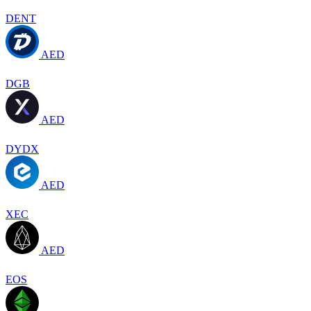
DENT
AED
DGB
AED
DYDX
AED
XEC
AED
EOS