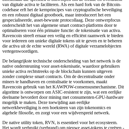
van digitale activa te faciliteren. Als een hard fork van de Bitcoin-
codebase erft het de kernprincipes van cryptografische beveiliging
en een robuust digitaal grootboek, maar introduceert het een
gespecialiseerde, asset-bewuste protocollaag. Deze ontwerpfocus
onderscheidt het van algemene smart contract-platforms door te
optimaliseren voor één primaire functie: de tokenisatie van activa.
Ravencoin streeft ernaar een veilig en efficiënt raamwerk te bieden
voor iedereen om unieke digitale tokens uit te geven en te beheren
die activa uit de echte wereld (RWA) of digitale verzamelobjecten
vertegenwoordigen.
De belangrijkste technische onderscheiding van het netwerk is de
native ondersteuning voor asset-tokenisatie, waardoor gebruikers
unieke activa rechtstreeks op de blockchain kunnen uitgeven
zonder complexe smart contracts. Om de decentralisatie onder
miners te handhaven en centralisatie te voorkomen, maakt
Ravencoin gebruik van het KAWPOW-consensusmechanisme. Dit
algoritme is ontworpen om ASIC-resistent te zijn, wat een eerlijke
deelname bevordert door mining met consumenten-GPU-hardware
mogelijk te maken. Deze toewijding aan eerlijke
netwerkbeveiliging is een hoeksteen van zijn tokenomics en
algehele filosofie, en zorgt voor een wijdverspreid netwerk.
De native utility token, RVN, is essentieel voor het ecosysteem.
Het wordt verbruikt (verbrand) om nieuwe asset-tokens te creëren -