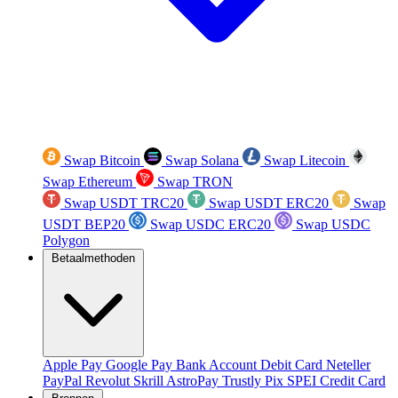
Swap Bitcoin
Swap Solana
Swap Litecoin
Swap Ethereum
Swap TRON
Swap USDT TRC20
Swap USDT ERC20
Swap
USDT BEP20
Swap USDC ERC20
Swap USDC
Polygon
Betaalmethoden
Apple Pay
Google Pay
Bank Account
Debit Card
Neteller
PayPal
Revolut
Skrill
AstroPay
Trustly
Pix
SPEI
Credit Card