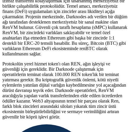
izinsiz transferini kolaylaştırmak için tasarlanmış merkeziyetsiz bir
birlikte çalışabilirlik protokolüdür. Temel amacı, merkeziyetsiz
finans (DeFi) uygulamaları için zincirler arası likiditeyi açığa
çıkarmaktır. Projenin merkezinde, Darknodes adı verilen bir düğüm
ağı tarafından desteklenen merkeziyetsiz bir sanal makine olan
RenVM bulunur. Güvenli çok taraflı hesaplama (sMPC) kullanarak
RenVM, bir zincirdeki varlıkları saklayabilir ve temel özel
anahtarları ifşa etmeden Ethereum gibi başka bir zincirde 1:1
destekli bir ERC-20 temsili basabilir. Bu süreç, Bitcoin (BTC) gibi
varlıkların Ethereum DeFi ekosisteminde renBTC olarak
kullanılmasını sağlar.
Protokolün yerel hizmet token'ı olan REN, ağın işleyişi ve
güvenliği için gereklidir. Bir Darknode çalıştırmak için
operatörlerin teminat olarak 100.000 REN token'lık bir teminat
yatırması gerekir. Bu kriptografik güvenlik önlemi, kötü niyetli
eylemlerin yatırılan dijital varlığın kaybedilmesine yol açacağından
dürüst davranışı teşvik eder. Darknode operatörleri, RenVM
aracılığıyla yapılan varlık transferlerinden elde edilen ücretlerden
ödüller kazanır. Web3 altyapısının temel bir parçası olarak Ren,
farklı blok zincirleri arasındaki siloları yıkarak tüm zincir üstü
ekosistemin birleştirilebilirliğini ve sermaye verimliliğini artıran
güvenilir bir köprü işlevi görür.