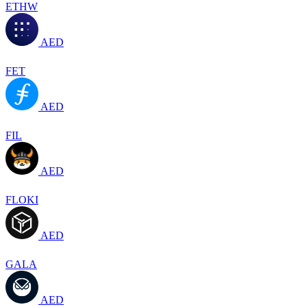
ETHW
AED
FET
AED
FIL
AED
FLOKI
AED
GALA
AED