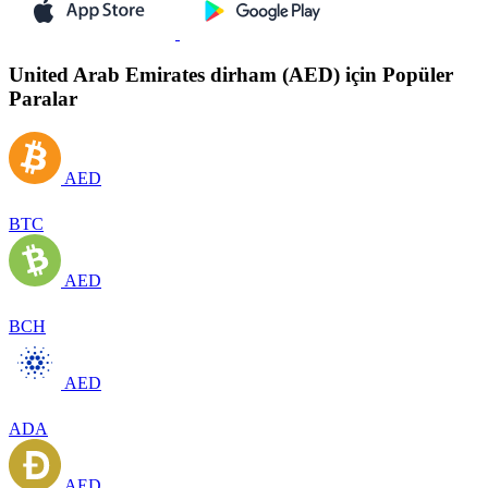
United Arab Emirates dirham (AED) için Popüler
Paralar
AED
BTC
AED
BCH
AED
ADA
AED