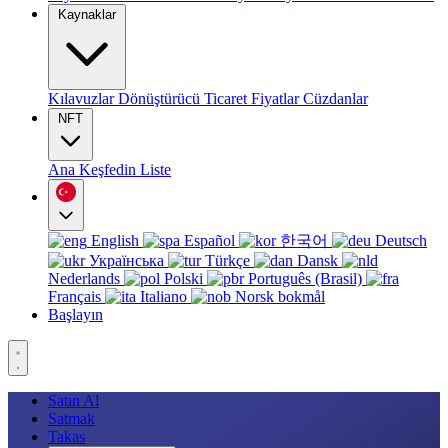
Kaynaklar
Kılavuzlar
Dönüştürücü
Ticaret
Fiyatlar
Cüzdanlar
NFT
Ana
Keşfedin
Liste
English
Español
한국어
Deutsch
Українська
Türkçe
Dansk
Nederlands
Polski
Português (Brasil)
Français
Italiano
Norsk bokmål
Başlayın
Satın Al
Satmak
Takas