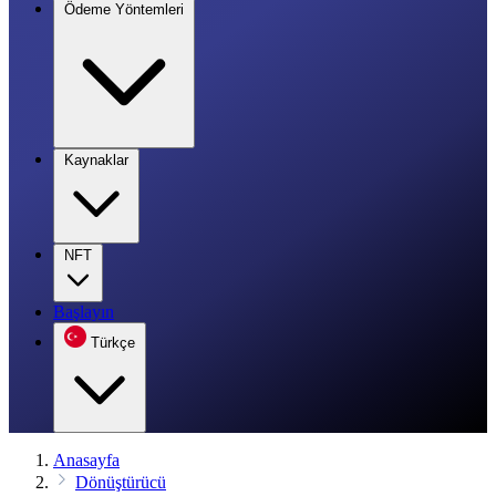
Ödeme Yöntemleri
Kaynaklar
NFT
Başlayın
Türkçe
Anasayfa
Dönüştürücü