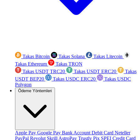
Takas Bitcoin
Takas Solana
Takas Litecoin
Takas Ethereum
Takas TRON
Takas USDT TRC20
Takas USDT ERC20
Takas
USDT BEP20
Takas USDC ERC20
Takas USDC
Polygon
Ödeme Yöntemleri
Apple Pay
Google Pay
Bank Account
Debit Card
Neteller
PayPal
Revolut
Skrill
AstroPay
Trustly
Pix
SPEI
Credit Card