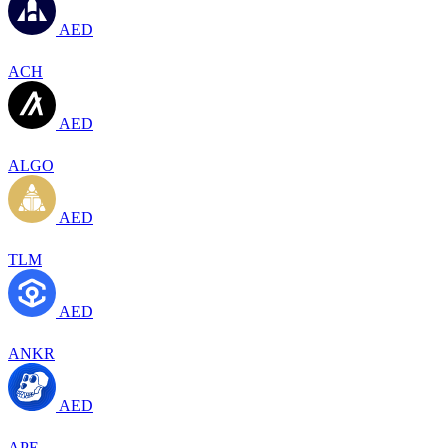
AED
ACH
AED
ALGO
AED
TLM
AED
ANKR
AED
APE