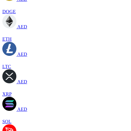
DOGE
AED
ETH
AED
LTC
AED
XRP
AED
SOL