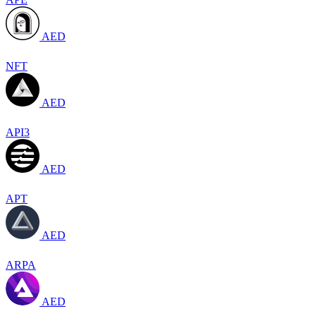
AED
NFT
AED
API3
AED
APT
AED
ARPA
AED