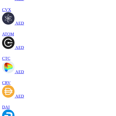
CVX
AED
ATOM
AED
CTC
AED
CRV
AED
DAI