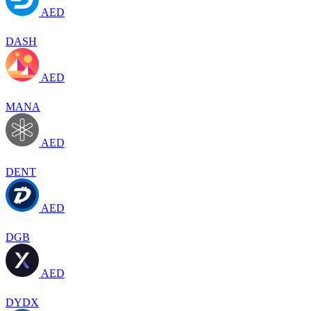
AED
DASH
AED
MANA
AED
DENT
AED
DGB
AED
DYDX