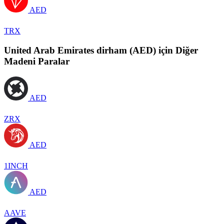
AED
TRX
United Arab Emirates dirham (AED) için Diğer
Madeni Paralar
AED
ZRX
AED
1INCH
AED
AAVE