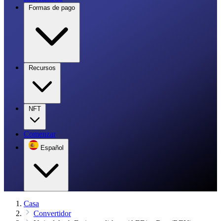
Formas de pago
Recursos
NFT
Comenzar
Español
Casa
Convertidor