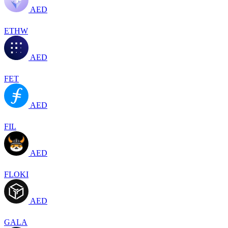
AED
ETHW
AED
FET
AED
FIL
AED
FLOKI
AED
GALA