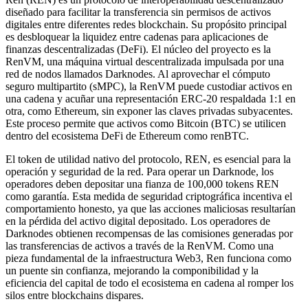
diseñado para facilitar la transferencia sin permisos de activos
digitales entre diferentes redes blockchain. Su propósito principal
es desbloquear la liquidez entre cadenas para aplicaciones de
finanzas descentralizadas (DeFi). El núcleo del proyecto es la
RenVM, una máquina virtual descentralizada impulsada por una
red de nodos llamados Darknodes. Al aprovechar el cómputo
seguro multipartito (sMPC), la RenVM puede custodiar activos en
una cadena y acuñar una representación ERC-20 respaldada 1:1 en
otra, como Ethereum, sin exponer las claves privadas subyacentes.
Este proceso permite que activos como Bitcoin (BTC) se utilicen
dentro del ecosistema DeFi de Ethereum como renBTC.
El token de utilidad nativo del protocolo, REN, es esencial para la
operación y seguridad de la red. Para operar un Darknode, los
operadores deben depositar una fianza de 100,000 tokens REN
como garantía. Esta medida de seguridad criptográfica incentiva el
comportamiento honesto, ya que las acciones maliciosas resultarían
en la pérdida del activo digital depositado. Los operadores de
Darknodes obtienen recompensas de las comisiones generadas por
las transferencias de activos a través de la RenVM. Como una
pieza fundamental de la infraestructura Web3, Ren funciona como
un puente sin confianza, mejorando la componibilidad y la
eficiencia del capital de todo el ecosistema en cadena al romper los
silos entre blockchains dispares.