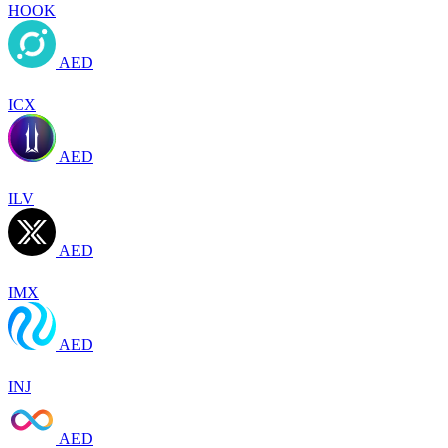
HOOK
AED
ICX
AED
ILV
AED
IMX
AED
INJ
AED