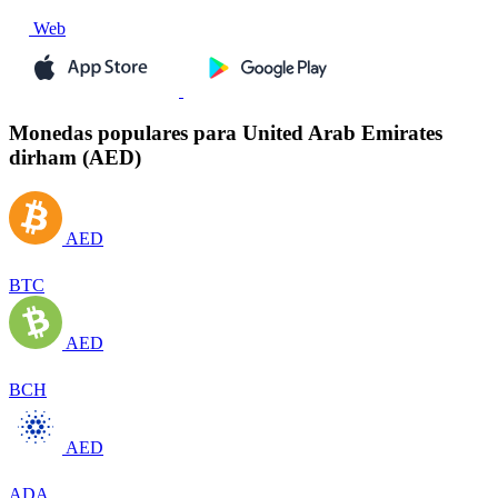
Web
Monedas populares para United Arab Emirates
dirham (AED)
AED
BTC
AED
BCH
AED
ADA