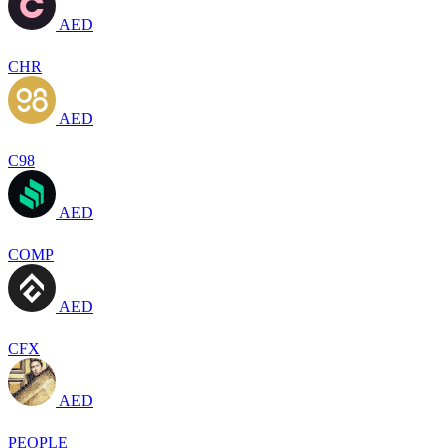
AED
CHR
AED
C98
AED
COMP
AED
CFX
AED
PEOPLE