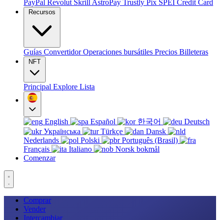
PayPal
Revolut
Skrill
AstroPay
Trustly
Pix
SPEI
Credit Card
Recursos
Guías
Convertidor
Operaciones bursátiles
Precios
Billeteras
NFT
Principal
Explore
Lista
English
Español
한국어
Deutsch
Українська
Türkçe
Dansk
Nederlands
Polski
Português (Brasil)
Français
Italiano
Norsk bokmål
Comenzar
Comprar
Vender
Intercambiar