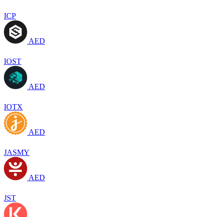
ICP
AED
IOST
AED
IOTX
AED
JASMY
AED
JST