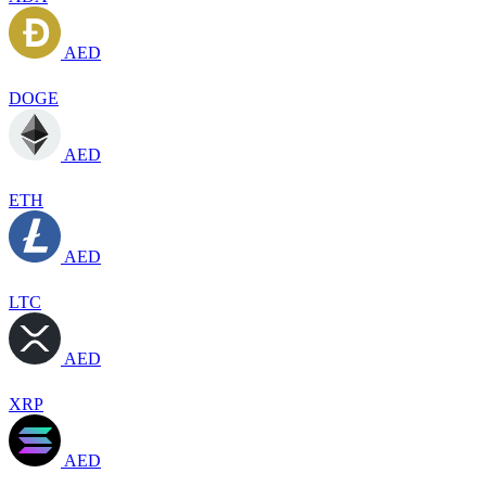
AED
DOGE
AED
ETH
AED
LTC
AED
XRP
AED