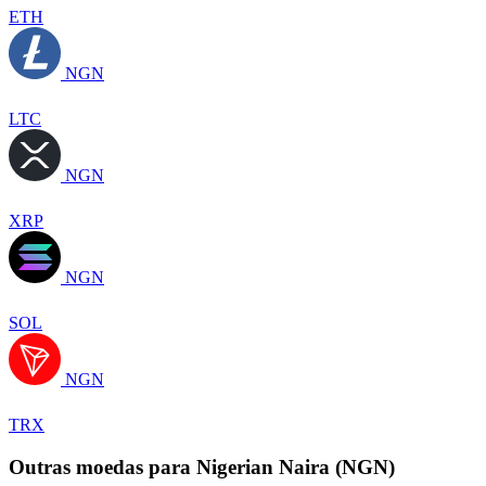
ETH
NGN
LTC
NGN
XRP
NGN
SOL
NGN
TRX
Outras moedas para Nigerian Naira (NGN)