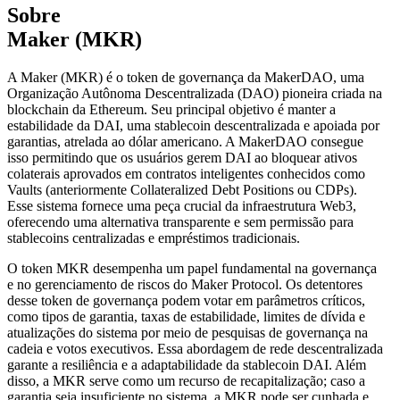
Sobre
Maker (MKR)
A Maker (MKR) é o token de governança da MakerDAO, uma
Organização Autônoma Descentralizada (DAO) pioneira criada na
blockchain da Ethereum. Seu principal objetivo é manter a
estabilidade da DAI, uma stablecoin descentralizada e apoiada por
garantias, atrelada ao dólar americano. A MakerDAO consegue
isso permitindo que os usuários gerem DAI ao bloquear ativos
colaterais aprovados em contratos inteligentes conhecidos como
Vaults (anteriormente Collateralized Debt Positions ou CDPs).
Esse sistema fornece uma peça crucial da infraestrutura Web3,
oferecendo uma alternativa transparente e sem permissão para
stablecoins centralizadas e empréstimos tradicionais.
O token MKR desempenha um papel fundamental na governança
e no gerenciamento de riscos do Maker Protocol. Os detentores
desse token de governança podem votar em parâmetros críticos,
como tipos de garantia, taxas de estabilidade, limites de dívida e
atualizações do sistema por meio de pesquisas de governança na
cadeia e votos executivos. Essa abordagem de rede descentralizada
garante a resiliência e a adaptabilidade da stablecoin DAI. Além
disso, a MKR serve como um recurso de recapitalização; caso a
garantia seja insuficiente no sistema, a MKR pode ser cunhada e