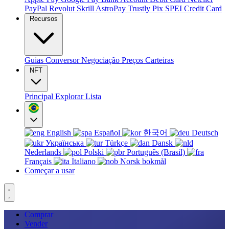
PayPal
Revolut
Skrill
AstroPay
Trustly
Pix
SPEI
Credit Card
Recursos
Guias
Conversor
Negociação
Preços
Carteiras
NFT
Principal
Explorar
Lista
English
Español
한국어
Deutsch
Українська
Türkçe
Dansk
Nederlands
Polski
Português (Brasil)
Français
Italiano
Norsk bokmål
Começar a usar
Comprar
Vender