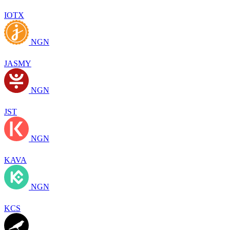
IOTX
NGN
JASMY
NGN
JST
NGN
KAVA
NGN
KCS