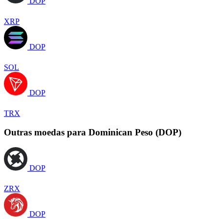
DOP
XRP
DOP
SOL
DOP
TRX
Outras moedas para Dominican Peso (DOP)
DOP
ZRX
DOP