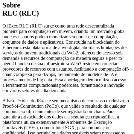
Sobre
RLC (RLC)
O iExec RLC (RLC) surge como uma rede descentralizada
pioneira para computação em nuvem, criando um mercado global
onde os usuários podem monetizar seu poder de computação,
conjuntos de dados e aplicativos. Construída na blockchain do
Ethereum, esta plataforma de ativo digital aborda as limitações dos
serviços de nuvem tradicionais da Web2, oferecendo acesso sob
demanda a recursos de computação de maneira segura e peer-to-
peer. O núcleo de sua infraestrutura Web3 reside em conectar
provedores de recursos com usuários, facilitando a computação off-
chain complexa para dApps, treinamento de modelos de IA e
processamento de big data. Essa abordagem democratiza o acesso
a ferramentas computacionais poderosas, fomentando a inovação
em vários setores de alta demanda.
A base técnica do iExec é seu mecanismo de consenso exclusivo, o
Proof-of-Contribution (PoCo), que valida o resultado de qualquer
computação off-chain antes de ser registrado on-chain. Para
garantir a privacidade dos dados e a segurança criptográfica, a
plataforma utiliza extensivamente Ambientes de Execução
Confiáveis (TEEs), como o Intel SGX, para computação
confidencial. Isso permite que dados sensíveis sejam processados