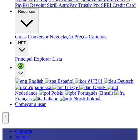
PayPal
Revolut
Skrill
AstroPay
Trustly
Pix
SPEI
Credit Card
Recursos
Guias
Conversor
Negociação
Preços
Carteiras
NFT
Principal
Explorar
Lista
English
Español
한국어
Deutsch
Українська
Türkçe
Dansk
Nederlands
Polski
Português (Brasil)
Français
Italiano
Norsk bokmål
Começar a usar
Comprar
Vender