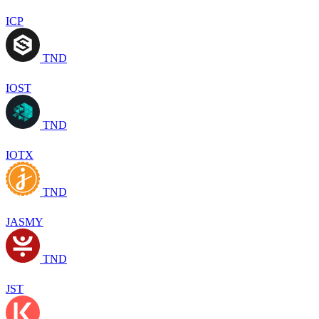
ICP
TND
IOST
TND
IOTX
TND
JASMY
TND
JST