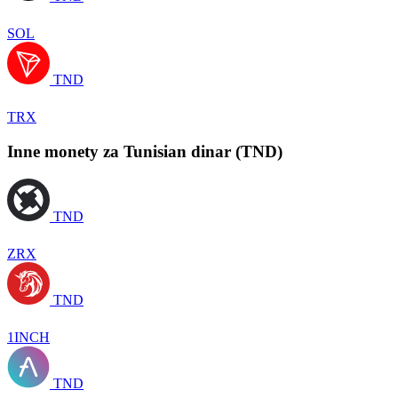
SOL
TND
TRX
Inne monety za Tunisian dinar (TND)
TND
ZRX
TND
1INCH
TND