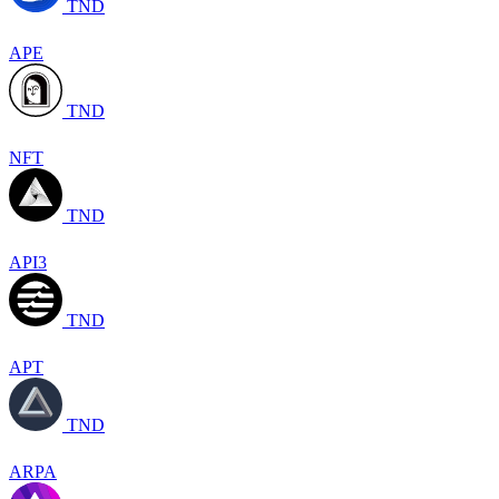
TND
APE
TND
NFT
TND
API3
TND
APT
TND
ARPA