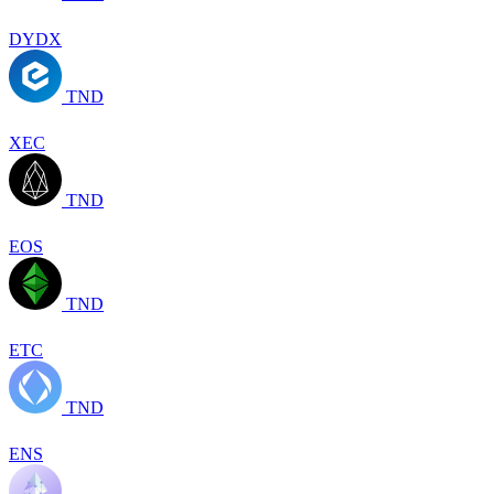
DYDX
TND
XEC
TND
EOS
TND
ETC
TND
ENS