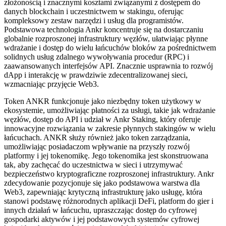
złożonością i znacznymi kosztami związanymi z dostępem do
danych blockchain i uczestnictwem w stakingu, oferując
kompleksowy zestaw narzędzi i usług dla programistów.
Podstawowa technologia Ankr koncentruje się na dostarczaniu
globalnie rozproszonej infrastruktury węzłów, ułatwiając płynne
wdrażanie i dostęp do wielu łańcuchów bloków za pośrednictwem
solidnych usług zdalnego wywoływania procedur (RPC) i
zaawansowanych interfejsów API. Znacznie usprawnia to rozwój
dApp i interakcję w prawdziwie zdecentralizowanej sieci,
wzmacniając przyjęcie Web3.
Token ANKR funkcjonuje jako niezbędny token użytkowy w
ekosystemie, umożliwiając płatności za usługi, takie jak wdrażanie
węzłów, dostęp do API i udział w Ankr Staking, który oferuje
innowacyjne rozwiązania w zakresie płynnych stakingów w wielu
łańcuchach. ANKR służy również jako token zarządzania,
umożliwiając posiadaczom wpływanie na przyszły rozwój
platformy i jej tokenomikę. Jego tokenomika jest skonstruowana
tak, aby zachęcać do uczestnictwa w sieci i utrzymywać
bezpieczeństwo kryptograficzne rozproszonej infrastruktury. Ankr
zdecydowanie pozycjonuje się jako podstawowa warstwa dla
Web3, zapewniając krytyczną infrastrukturę jako usługę, która
stanowi podstawę różnorodnych aplikacji DeFi, platform do gier i
innych działań w łańcuchu, upraszczając dostęp do cyfrowej
gospodarki aktywów i jej podstawowych systemów cyfrowej