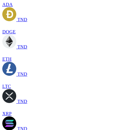
ADA
TND
DOGE
TND
ETH
TND
LTC
TND
XRP
TND