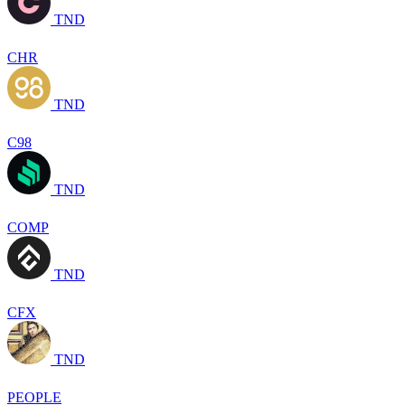
TND
CHR
TND
C98
TND
COMP
TND
CFX
TND
PEOPLE