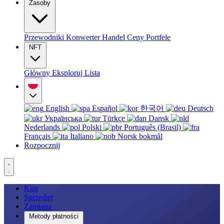
Zasoby
Przewodniki
Konwerter
Handel
Ceny
Portfele
NFT
Główny
Eksploruj
Lista
English
Español
한국어
Deutsch
Українська
Türkçe
Dansk
Nederlands
Polski
Português (Brasil)
Français
Italiano
Norsk bokmål
Rozpocznij
Kup
Sprzedaż
Zamiana
Metody płatności