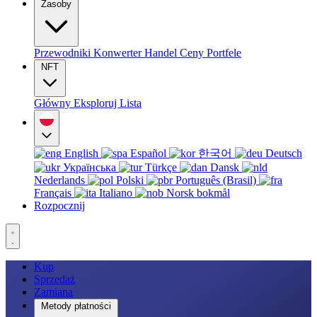
Zasoby
Przewodniki
Konwerter
Handel
Ceny
Portfele
NFT
Główny
Eksploruj
Lista
English
Español
한국어
Deutsch
Українська
Türkçe
Dansk
Nederlands
Polski
Português (Brasil)
Français
Italiano
Norsk bokmål
Rozpocznij
Kup
Sprzedaż
Zamiana
Metody płatności