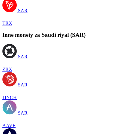
SAR
TRX
Inne monety za Saudi riyal (SAR)
SAR
ZRX
SAR
1INCH
SAR
AAVE