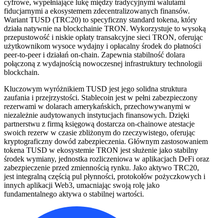
cyfrowe, wypełniające lukę między tradycyjnymi walutami
fiducjarnymi a ekosystemem zdecentralizowanych finansów.
Wariant TUSD (TRC20) to specyficzny standard tokena, który
działa natywnie na blockchainie TRON. Wykorzystuje to wysoką
przepustowość i niskie opłaty transakcyjne sieci TRON, oferując
użytkownikom wysoce wydajny i opłacalny środek do płatności
peer-to-peer i działań on-chain. Zapewnia stabilność dolara
połączoną z wydajnością nowoczesnej infrastruktury technologii
blockchain.
Kluczowym wyróżnikiem TUSD jest jego solidna struktura
zaufania i przejrzystości. Stablecoin jest w pełni zabezpieczony
rezerwami w dolarach amerykańskich, przechowywanymi w
niezależnie audytowanych instytucjach finansowych. Dzięki
partnerstwu z firmą księgową dostarcza on-chainowe atestacje
swoich rezerw w czasie zbliżonym do rzeczywistego, oferując
kryptograficzny dowód zabezpieczenia. Głównym zastosowaniem
tokena TUSD w ekosystemie TRON jest służenie jako stabilny
środek wymiany, jednostka rozliczeniowa w aplikacjach DeFi oraz
zabezpieczenie przed zmiennością rynku. Jako aktywo TRC20,
jest integralną częścią pul płynności, protokołów pożyczkowych i
innych aplikacji Web3, umacniając swoją rolę jako
fundamentalnego aktywa o stabilnej wartości.