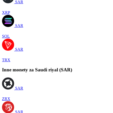
SAR
XRP
SAR
SOL
SAR
TRX
Inne monety za Saudi riyal (SAR)
SAR
ZRX
SAR