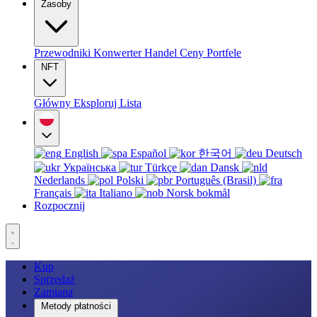
Zasoby
Przewodniki
Konwerter
Handel
Ceny
Portfele
NFT
Główny
Eksploruj
Lista
English
Español
한국어
Deutsch
Українська
Türkçe
Dansk
Nederlands
Polski
Português (Brasil)
Français
Italiano
Norsk bokmål
Rozpocznij
Kup
Sprzedaż
Zamiana
Metody płatności