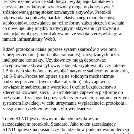
jest stworzenie wysoce stabilnego i wydajnego kapitałowo
ekosystemu, w którym użytkownicy mogą wykorzystywać
zróżnicowaną gamę stokenizowanych aktywów. Protokół
odpowiada na potrzebę bardziej elastycznego modelu emisji
stablecoinów, pozwalając na różne formy zabezpieczeń on-chain,
co niweluje lukę między tradycyjnymi aktywami cyfrowymi a
potencjalnymi przyszłymi aktywami ze świata rzeczywistego w
ramach infrastruktury Web3.
Rdzeń protokołu działa poprzez system skarbców z wieloma
zabezpieczeniami (multi-collateral vaults), zarządzanych przez
inteligentne kontrakty. Użytkownicy mogą deponować
akceptowane aktywa cyfrowe, takie jak kryptowaluty czy tokeny
LP, do tych skarbców, aby wybijać natywne stablecoiny protokołu,
jak S-Euro. Proces ten opiera się na solidnym mechanizmie
nadzabezpieczenia (over-collateralization), aby zapewnić
powiązanie stablecoina z wartością i ogólne bezpieczeństwo
zdecentralizowanej sieci. Ta architektura zapewnia platformę do
pożyczania i zaciągania pożyczek bez zezwoleń, z automatycznym
systemem likwidacji w celu utrzymania wypłacalności protokołu i
zarządzania ryzykiem w jego cyfrowej księdze.
Token STND jest natywnym tokenem użytkowym i
zarządzającym protokołu Standard. Jako token zarządzający,
STND upoważnia posiadaczy do udziału w podejmowaniu decyzji