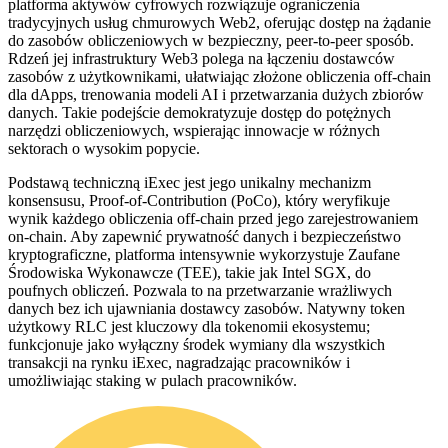
platforma aktywów cyfrowych rozwiązuje ograniczenia
tradycyjnych usług chmurowych Web2, oferując dostęp na żądanie
do zasobów obliczeniowych w bezpieczny, peer-to-peer sposób.
Rdzeń jej infrastruktury Web3 polega na łączeniu dostawców
zasobów z użytkownikami, ułatwiając złożone obliczenia off-chain
dla dApps, trenowania modeli AI i przetwarzania dużych zbiorów
danych. Takie podejście demokratyzuje dostęp do potężnych
narzędzi obliczeniowych, wspierając innowacje w różnych
sektorach o wysokim popycie.
Podstawą techniczną iExec jest jego unikalny mechanizm
konsensusu, Proof-of-Contribution (PoCo), który weryfikuje
wynik każdego obliczenia off-chain przed jego zarejestrowaniem
on-chain. Aby zapewnić prywatność danych i bezpieczeństwo
kryptograficzne, platforma intensywnie wykorzystuje Zaufane
Środowiska Wykonawcze (TEE), takie jak Intel SGX, do
poufnych obliczeń. Pozwala to na przetwarzanie wrażliwych
danych bez ich ujawniania dostawcy zasobów. Natywny token
użytkowy RLC jest kluczowy dla tokenomii ekosystemu;
funkcjonuje jako wyłączny środek wymiany dla wszystkich
transakcji na rynku iExec, nagradzając pracowników i
umożliwiając staking w pulach pracowników.