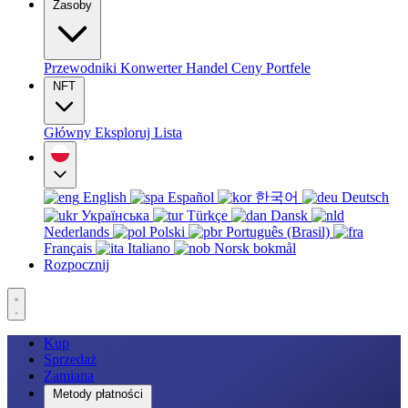
Zasoby
Przewodniki
Konwerter
Handel
Ceny
Portfele
NFT
Główny
Eksploruj
Lista
English
Español
한국어
Deutsch
Українська
Türkçe
Dansk
Nederlands
Polski
Português (Brasil)
Français
Italiano
Norsk bokmål
Rozpocznij
Kup
Sprzedaż
Zamiana
Metody płatności