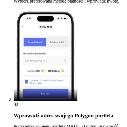
Wybierz preferowaną metodę płatności i wprowadź kwotę.
02
Wprowadź
adres swojego Polygon portfela
Podaj adres swojego portfela MATIC i kontynuuj płatność.