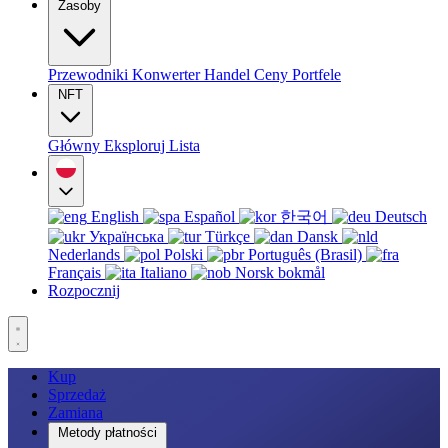
Zasoby
Przewodniki
Konwerter
Handel
Ceny
Portfele
NFT
Główny
Eksploruj
Lista
English
Español
한국어
Deutsch
Українська
Türkçe
Dansk
Nederlands
Polski
Português (Brasil)
Français
Italiano
Norsk bokmål
Rozpocznij
Kup
Sprzedaż
Zamiana
Metody płatności