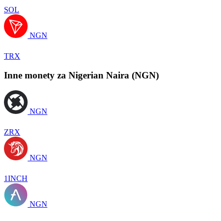
SOL
NGN
TRX
Inne monety za Nigerian Naira (NGN)
NGN
ZRX
NGN
1INCH
NGN