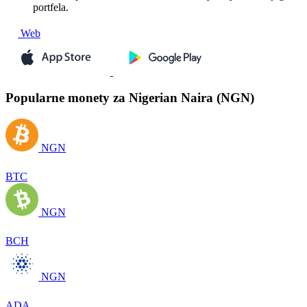
portfela.
Web
Popularne monety za Nigerian Naira (NGN)
NGN
BTC
NGN
BCH
NGN
ADA