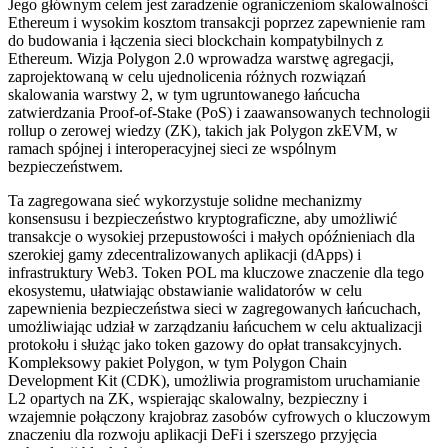
Jego głównym celem jest zaradzenie ograniczeniom skalowalności
Ethereum i wysokim kosztom transakcji poprzez zapewnienie ram
do budowania i łączenia sieci blockchain kompatybilnych z
Ethereum. Wizja Polygon 2.0 wprowadza warstwę agregacji,
zaprojektowaną w celu ujednolicenia różnych rozwiązań
skalowania warstwy 2, w tym ugruntowanego łańcucha
zatwierdzania Proof-of-Stake (PoS) i zaawansowanych technologii
rollup o zerowej wiedzy (ZK), takich jak Polygon zkEVM, w
ramach spójnej i interoperacyjnej sieci ze wspólnym
bezpieczeństwem.
Ta zagregowana sieć wykorzystuje solidne mechanizmy
konsensusu i bezpieczeństwo kryptograficzne, aby umożliwić
transakcje o wysokiej przepustowości i małych opóźnieniach dla
szerokiej gamy zdecentralizowanych aplikacji (dApps) i
infrastruktury Web3. Token POL ma kluczowe znaczenie dla tego
ekosystemu, ułatwiając obstawianie walidatorów w celu
zapewnienia bezpieczeństwa sieci w zagregowanych łańcuchach,
umożliwiając udział w zarządzaniu łańcuchem w celu aktualizacji
protokołu i służąc jako token gazowy do opłat transakcyjnych.
Kompleksowy pakiet Polygon, w tym Polygon Chain
Development Kit (CDK), umożliwia programistom uruchamianie
L2 opartych na ZK, wspierając skalowalny, bezpieczny i
wzajemnie połączony krajobraz zasobów cyfrowych o kluczowym
znaczeniu dla rozwoju aplikacji DeFi i szerszego przyjęcia