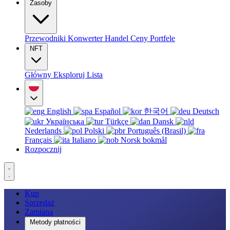
Zasoby
Przewodniki
Konwerter
Handel
Ceny
Portfele
NFT
Główny
Eksploruj
Lista
English
Español
한국어
Deutsch
Українська
Türkçe
Dansk
Nederlands
Polski
Português (Brasil)
Français
Italiano
Norsk bokmål
Rozpocznij
Kup
Sprzedaż
Zamiana
Metody płatności