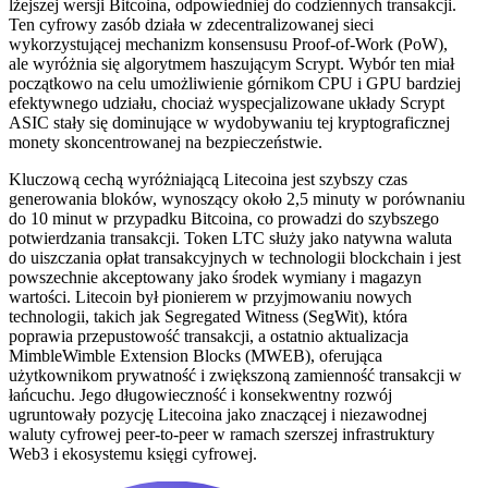
lżejszej wersji Bitcoina, odpowiedniej do codziennych transakcji.
Ten cyfrowy zasób działa w zdecentralizowanej sieci
wykorzystującej mechanizm konsensusu Proof-of-Work (PoW),
ale wyróżnia się algorytmem haszującym Scrypt. Wybór ten miał
początkowo na celu umożliwienie górnikom CPU i GPU bardziej
efektywnego udziału, chociaż wyspecjalizowane układy Scrypt
ASIC stały się dominujące w wydobywaniu tej kryptograficznej
monety skoncentrowanej na bezpieczeństwie.
Kluczową cechą wyróżniającą Litecoina jest szybszy czas
generowania bloków, wynoszący około 2,5 minuty w porównaniu
do 10 minut w przypadku Bitcoina, co prowadzi do szybszego
potwierdzania transakcji. Token LTC służy jako natywna waluta
do uiszczania opłat transakcyjnych w technologii blockchain i jest
powszechnie akceptowany jako środek wymiany i magazyn
wartości. Litecoin był pionierem w przyjmowaniu nowych
technologii, takich jak Segregated Witness (SegWit), która
poprawia przepustowość transakcji, a ostatnio aktualizacja
MimbleWimble Extension Blocks (MWEB), oferująca
użytkownikom prywatność i zwiększoną zamienność transakcji w
łańcuchu. Jego długowieczność i konsekwentny rozwój
ugruntowały pozycję Litecoina jako znaczącej i niezawodnej
waluty cyfrowej peer-to-peer w ramach szerszej infrastruktury
Web3 i ekosystemu księgi cyfrowej.