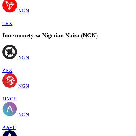
NGN
TRX
Inne monety za Nigerian Naira (NGN)
NGN
ZRX
NGN
1INCH
NGN
AAVE