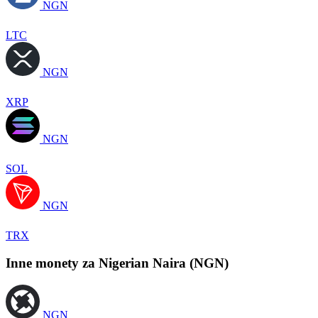
NGN
LTC
NGN
XRP
NGN
SOL
NGN
TRX
Inne monety za Nigerian Naira (NGN)
NGN