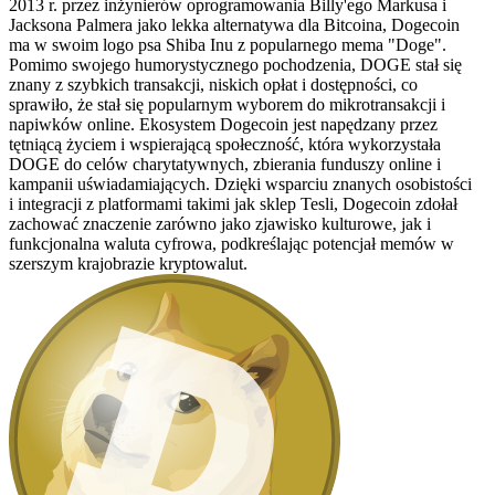
2013 r. przez inżynierów oprogramowania Billy'ego Markusa i
Jacksona Palmera jako lekka alternatywa dla Bitcoina, Dogecoin
ma w swoim logo psa Shiba Inu z popularnego mema "Doge".
Pomimo swojego humorystycznego pochodzenia, DOGE stał się
znany z szybkich transakcji, niskich opłat i dostępności, co
sprawiło, że stał się popularnym wyborem do mikrotransakcji i
napiwków online. Ekosystem Dogecoin jest napędzany przez
tętniącą życiem i wspierającą społeczność, która wykorzystała
DOGE do celów charytatywnych, zbierania funduszy online i
kampanii uświadamiających. Dzięki wsparciu znanych osobistości
i integracji z platformami takimi jak sklep Tesli, Dogecoin zdołał
zachować znaczenie zarówno jako zjawisko kulturowe, jak i
funkcjonalna waluta cyfrowa, podkreślając potencjał memów w
szerszym krajobrazie kryptowalut.