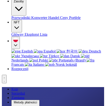
Zasoby
Przewodniki
Konwerter
Handel
Ceny
Portfele
NFT
Główny
Eksploruj
Lista
English
Español
한국어
Deutsch
Українська
Türkçe
Dansk
Nederlands
Polski
Português (Brasil)
Français
Italiano
Norsk bokmål
Rozpocznij
Kup
Sprzedaż
Zamiana
Metody płatności