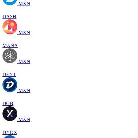
MXN
DASH
MXN
MANA
MXN
DENT
MXN
DGB
MXN
DYDX