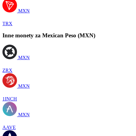
MXN
TRX
Inne monety za Mexican Peso (MXN)
MXN
ZRX
MXN
1INCH
MXN
AAVE