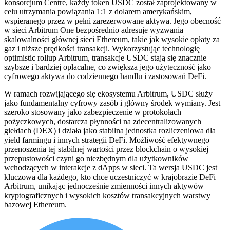
konsorcjum Centre, każdy token USDC został zaprojektowany w
celu utrzymania powiązania 1:1 z dolarem amerykańskim,
wspieranego przez w pełni zarezerwowane aktywa. Jego obecność
w sieci Arbitrum One bezpośrednio adresuje wyzwania
skalowalności głównej sieci Ethereum, takie jak wysokie opłaty za
gaz i niższe prędkości transakcji. Wykorzystując technologię
optimistic rollup Arbitrum, transakcje USDC stają się znacznie
szybsze i bardziej opłacalne, co zwiększa jego użyteczność jako
cyfrowego aktywa do codziennego handlu i zastosowań DeFi.
W ramach rozwijającego się ekosystemu Arbitrum, USDC służy
jako fundamentalny cyfrowy zasób i główny środek wymiany. Jest
szeroko stosowany jako zabezpieczenie w protokołach
pożyczkowych, dostarcza płynności na zdecentralizowanych
giełdach (DEX) i działa jako stabilna jednostka rozliczeniowa dla
yield farmingu i innych strategii DeFi. Możliwość efektywnego
przenoszenia tej stabilnej wartości przez blockchain o wysokiej
przepustowości czyni go niezbędnym dla użytkowników
wchodzących w interakcje z dApps w sieci. Ta wersja USDC jest
kluczowa dla każdego, kto chce uczestniczyć w krajobrazie DeFi
Arbitrum, unikając jednocześnie zmienności innych aktywów
kryptograficznych i wysokich kosztów transakcyjnych warstwy
bazowej Ethereum.