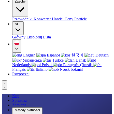
Zasoby
Przewodniki
Konwerter
Handel
Ceny
Portfele
NFT
Główny
Eksploruj
Lista
English
Español
한국어
Deutsch
Українська
Türkçe
Dansk
Nederlands
Polski
Português (Brasil)
Français
Italiano
Norsk bokmål
Rozpocznij
Kup
Sprzedaż
Zamiana
Metody płatności