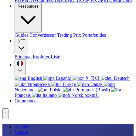
PayPal
Revolut
Skrill
AstroPay
Trustly
Pix
SPEI
Credit Card
Ressources
Guides
Convertisseur
Trading
Prix
Portefeuilles
NFT
Principal
Explorer
Liste
English
Español
한국어
Deutsch
Українська
Türkçe
Dansk
Nederlands
Polski
Português (Brasil)
Français
Italiano
Norsk bokmål
Commencer
Acheter
Vendre