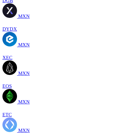
DGB
MXN
DYDX
MXN
XEC
MXN
EOS
MXN
ETC
MXN