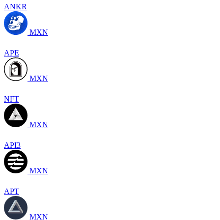
ANKR
MXN
APE
MXN
NFT
MXN
API3
MXN
APT
MXN