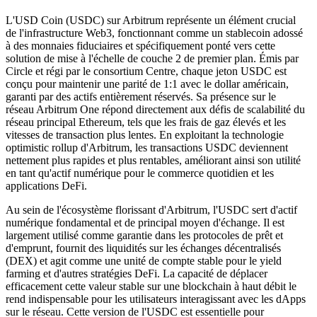
L'USD Coin (USDC) sur Arbitrum représente un élément crucial
de l'infrastructure Web3, fonctionnant comme un stablecoin adossé
à des monnaies fiduciaires et spécifiquement ponté vers cette
solution de mise à l'échelle de couche 2 de premier plan. Émis par
Circle et régi par le consortium Centre, chaque jeton USDC est
conçu pour maintenir une parité de 1:1 avec le dollar américain,
garanti par des actifs entièrement réservés. Sa présence sur le
réseau Arbitrum One répond directement aux défis de scalabilité du
réseau principal Ethereum, tels que les frais de gaz élevés et les
vitesses de transaction plus lentes. En exploitant la technologie
optimistic rollup d'Arbitrum, les transactions USDC deviennent
nettement plus rapides et plus rentables, améliorant ainsi son utilité
en tant qu'actif numérique pour le commerce quotidien et les
applications DeFi.
Au sein de l'écosystème florissant d'Arbitrum, l'USDC sert d'actif
numérique fondamental et de principal moyen d'échange. Il est
largement utilisé comme garantie dans les protocoles de prêt et
d'emprunt, fournit des liquidités sur les échanges décentralisés
(DEX) et agit comme une unité de compte stable pour le yield
farming et d'autres stratégies DeFi. La capacité de déplacer
efficacement cette valeur stable sur une blockchain à haut débit le
rend indispensable pour les utilisateurs interagissant avec les dApps
sur le réseau. Cette version de l'USDC est essentielle pour