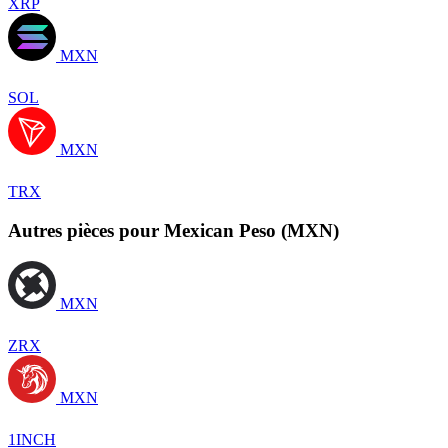
XRP
MXN
SOL
MXN
TRX
Autres pièces pour Mexican Peso (MXN)
MXN
ZRX
MXN
1INCH