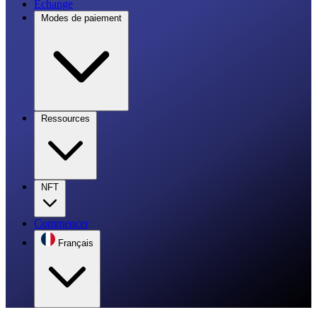
Échange
Modes de paiement
Ressources
NFT
Commencer
Français