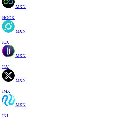
MXN
HOOK
MXN
ICX
MXN
ILV
MXN
IMX
MXN
INJ