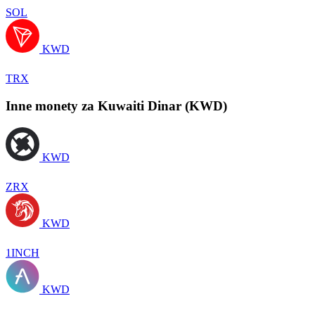
SOL
KWD
TRX
Inne monety za Kuwaiti Dinar (KWD)
KWD
ZRX
KWD
1INCH
KWD