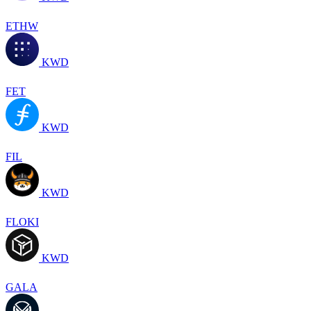
ETHW
KWD
FET
KWD
FIL
KWD
FLOKI
KWD
GALA