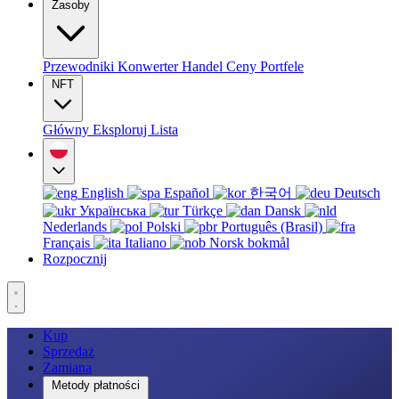
Zasoby
Przewodniki
Konwerter
Handel
Ceny
Portfele
NFT
Główny
Eksploruj
Lista
English
Español
한국어
Deutsch
Українська
Türkçe
Dansk
Nederlands
Polski
Português (Brasil)
Français
Italiano
Norsk bokmål
Rozpocznij
Kup
Sprzedaż
Zamiana
Metody płatności