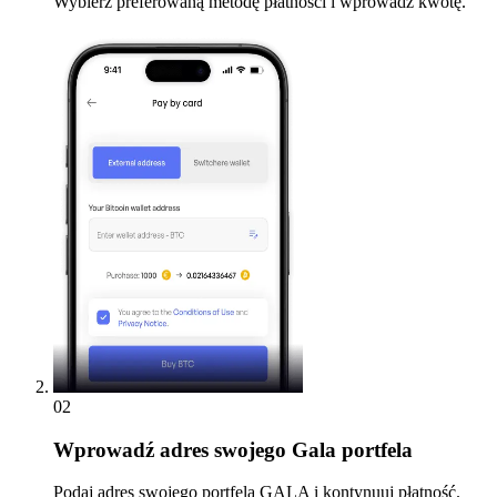
Wybierz preferowaną metodę płatności i wprowadź kwotę.
02
Wprowadź
adres swojego Gala portfela
Podaj adres swojego portfela GALA i kontynuuj płatność.