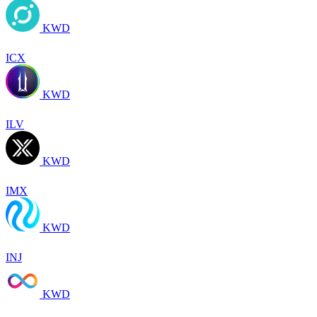
KWD
ICX
KWD
ILV
KWD
IMX
KWD
INJ
KWD