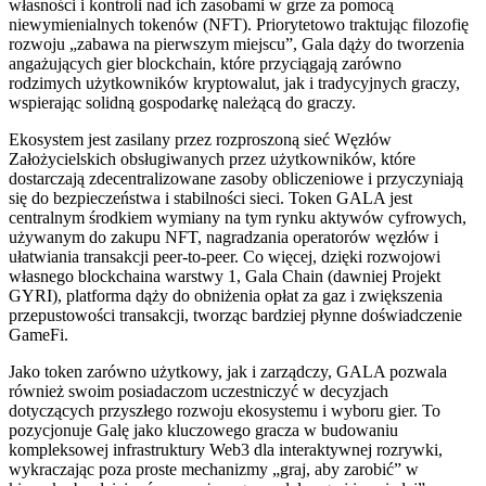
własności i kontroli nad ich zasobami w grze za pomocą
niewymienialnych tokenów (NFT). Priorytetowo traktując filozofię
rozwoju „zabawa na pierwszym miejscu”, Gala dąży do tworzenia
angażujących gier blockchain, które przyciągają zarówno
rodzimych użytkowników kryptowalut, jak i tradycyjnych graczy,
wspierając solidną gospodarkę należącą do graczy.
Ekosystem jest zasilany przez rozproszoną sieć Węzłów
Założycielskich obsługiwanych przez użytkowników, które
dostarczają zdecentralizowane zasoby obliczeniowe i przyczyniają
się do bezpieczeństwa i stabilności sieci. Token GALA jest
centralnym środkiem wymiany na tym rynku aktywów cyfrowych,
używanym do zakupu NFT, nagradzania operatorów węzłów i
ułatwiania transakcji peer-to-peer. Co więcej, dzięki rozwojowi
własnego blockchaina warstwy 1, Gala Chain (dawniej Projekt
GYRI), platforma dąży do obniżenia opłat za gaz i zwiększenia
przepustowości transakcji, tworząc bardziej płynne doświadczenie
GameFi.
Jako token zarówno użytkowy, jak i zarządczy, GALA pozwala
również swoim posiadaczom uczestniczyć w decyzjach
dotyczących przyszłego rozwoju ekosystemu i wyboru gier. To
pozycjonuje Galę jako kluczowego gracza w budowaniu
kompleksowej infrastruktury Web3 dla interaktywnej rozrywki,
wykraczając poza proste mechanizmy „graj, aby zarobić” w