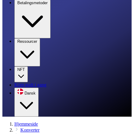
Betalingsmetoder
Ressourcer
NFT
Kom godt i gang
Dansk
Hjemmeside
Konverter