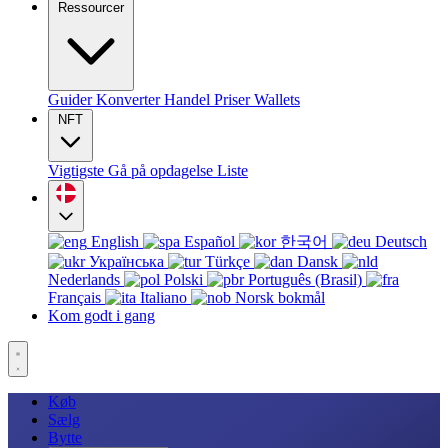
Ressourcer
Guider
Konverter
Handel
Priser
Wallets
NFT
Vigtigste
Gå på opdagelse
Liste
English
Español
한국어
Deutsch
Українська
Türkçe
Dansk
Nederlands
Polski
Português (Brasil)
Français
Italiano
Norsk bokmål
Kom godt i gang
Køb
Sælg
Bytte