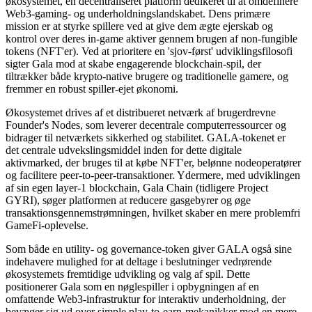
økosystemet, en decentraliseret platform dedikeret til at omdefinere
Web3-gaming- og underholdningslandskabet. Dens primære
mission er at styrke spillere ved at give dem ægte ejerskab og
kontrol over deres in-game aktiver gennem brugen af non-fungible
tokens (NFT'er). Ved at prioritere en 'sjov-først' udviklingsfilosofi
sigter Gala mod at skabe engagerende blockchain-spil, der
tiltrækker både krypto-native brugere og traditionelle gamere, og
fremmer en robust spiller-ejet økonomi.
Økosystemet drives af et distribueret netværk af brugerdrevne
Founder's Nodes, som leverer decentrale computerressourcer og
bidrager til netværkets sikkerhed og stabilitet. GALA-tokenet er
det centrale udvekslingsmiddel inden for dette digitale
aktivmarked, der bruges til at købe NFT'er, belønne nodeoperatører
og facilitere peer-to-peer-transaktioner. Ydermere, med udviklingen
af sin egen layer-1 blockchain, Gala Chain (tidligere Project
GYRI), søger platformen at reducere gasgebyrer og øge
transaktionsgennemstrømningen, hvilket skaber en mere problemfri
GameFi-oplevelse.
Som både en utility- og governance-token giver GALA også sine
indehavere mulighed for at deltage i beslutninger vedrørende
økosystemets fremtidige udvikling og valg af spil. Dette
positionerer Gala som en nøglespiller i opbygningen af en
omfattende Web3-infrastruktur for interaktiv underholdning, der
bevæger sig ud over simple play-to-earn-mekanikker mod en mere