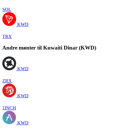
SOL
KWD
TRX
Andre mønter til Kuwaiti Dinar (KWD)
KWD
ZRX
KWD
1INCH
KWD