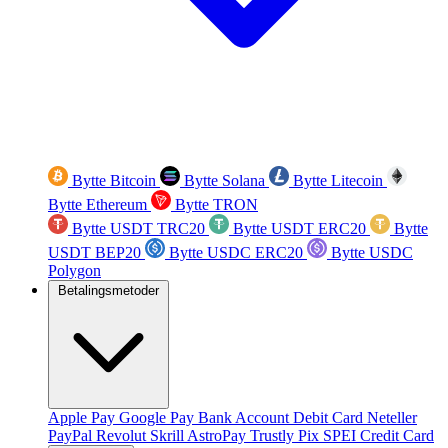
Bytte Bitcoin
Bytte Solana
Bytte Litecoin
Bytte Ethereum
Bytte TRON
Bytte USDT TRC20
Bytte USDT ERC20
Bytte
USDT BEP20
Bytte USDC ERC20
Bytte USDC
Polygon
Betalingsmetoder
Apple Pay
Google Pay
Bank Account
Debit Card
Neteller
PayPal
Revolut
Skrill
AstroPay
Trustly
Pix
SPEI
Credit Card