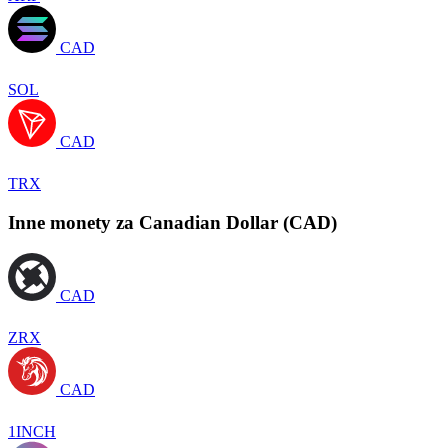
CAD
SOL
CAD
TRX
Inne monety za Canadian Dollar (CAD)
CAD
ZRX
CAD
1INCH