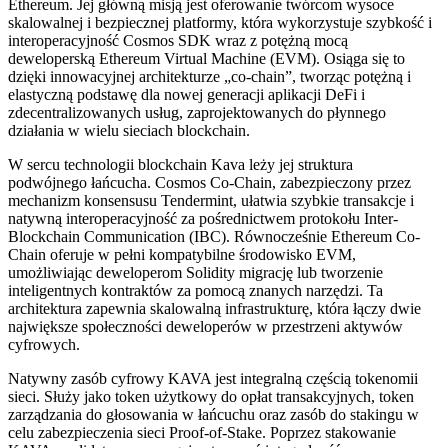
Ethereum. Jej główną misją jest oferowanie twórcom wysoce
skalowalnej i bezpiecznej platformy, która wykorzystuje szybkość i
interoperacyjność Cosmos SDK wraz z potężną mocą
deweloperską Ethereum Virtual Machine (EVM). Osiąga się to
dzięki innowacyjnej architekturze „co-chain”, tworząc potężną i
elastyczną podstawę dla nowej generacji aplikacji DeFi i
zdecentralizowanych usług, zaprojektowanych do płynnego
działania w wielu sieciach blockchain.
W sercu technologii blockchain Kava leży jej struktura
podwójnego łańcucha. Cosmos Co-Chain, zabezpieczony przez
mechanizm konsensusu Tendermint, ułatwia szybkie transakcje i
natywną interoperacyjność za pośrednictwem protokołu Inter-
Blockchain Communication (IBC). Równocześnie Ethereum Co-
Chain oferuje w pełni kompatybilne środowisko EVM,
umożliwiając deweloperom Solidity migrację lub tworzenie
inteligentnych kontraktów za pomocą znanych narzędzi. Ta
architektura zapewnia skalowalną infrastrukturę, która łączy dwie
największe społeczności deweloperów w przestrzeni aktywów
cyfrowych.
Natywny zasób cyfrowy KAVA jest integralną częścią tokenomii
sieci. Służy jako token użytkowy do opłat transakcyjnych, token
zarządzania do głosowania w łańcuchu oraz zasób do stakingu w
celu zabezpieczenia sieci Proof-of-Stake. Poprzez stakowanie