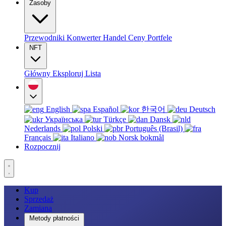
Zasoby
Przewodniki
Konwerter
Handel
Ceny
Portfele
NFT
Główny
Eksploruj
Lista
English
Español
한국어
Deutsch
Українська
Türkçe
Dansk
Nederlands
Polski
Português (Brasil)
Français
Italiano
Norsk bokmål
Rozpocznij
Kup
Sprzedaż
Zamiana
Metody płatności