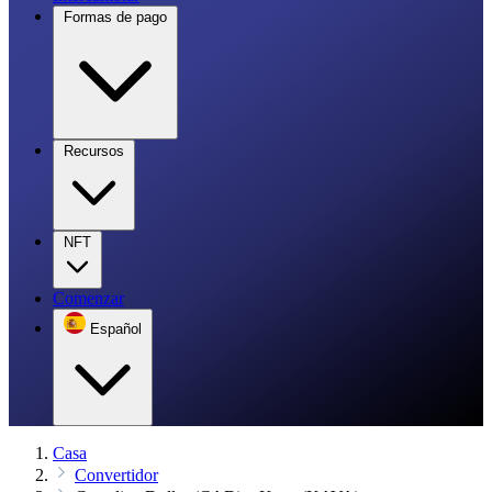
Formas de pago
Recursos
NFT
Comenzar
Español
Casa
Convertidor