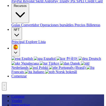
PayPal
Revolut
Skrill
AstroPay
Trustly
Pix
SPEI
Credit Card
Recursos
Guías
Convertidor
Operaciones bursátiles
Precios
Billeteras
NFT
Principal
Explore
Lista
English
Español
한국어
Deutsch
Українська
Türkçe
Dansk
Nederlands
Polski
Português (Brasil)
Français
Italiano
Norsk bokmål
Comenzar
Comprar
Vender
Intercambiar