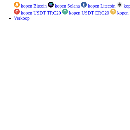
kopen Bitcoin
kopen Solana
kopen Litecoin
kop
kopen USDT TRC20
kopen USDT ERC20
kopen
Verkoop