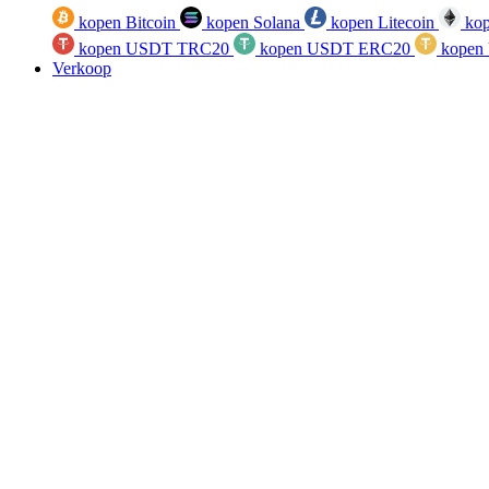
kopen Bitcoin
kopen Solana
kopen Litecoin
kop
kopen USDT TRC20
kopen USDT ERC20
kopen
Verkoop