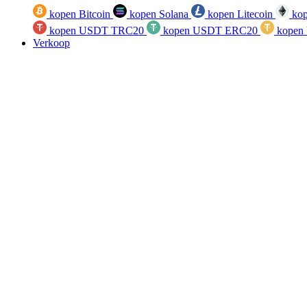
kopen Bitcoin
kopen Solana
kopen Litecoin
kop
kopen USDT TRC20
kopen USDT ERC20
kopen
Verkoop