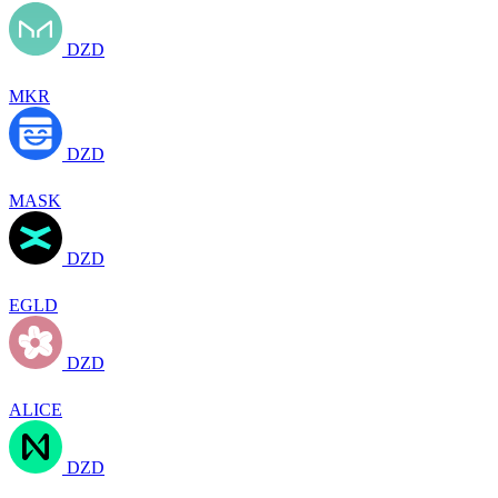
DZD
MKR
DZD
MASK
DZD
EGLD
DZD
ALICE
DZD