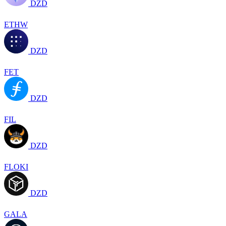
DZD
ETHW
DZD
FET
DZD
FIL
DZD
FLOKI
DZD
GALA