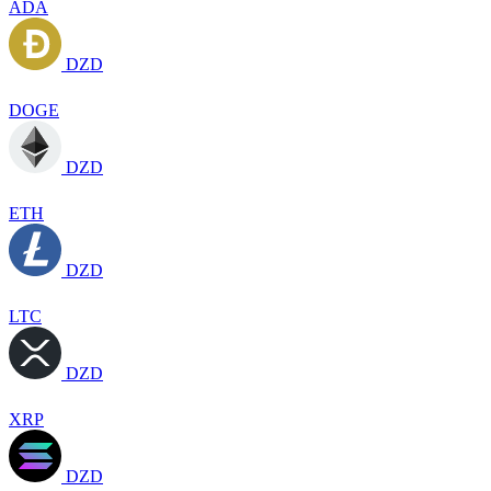
ADA
DZD
DOGE
DZD
ETH
DZD
LTC
DZD
XRP
DZD