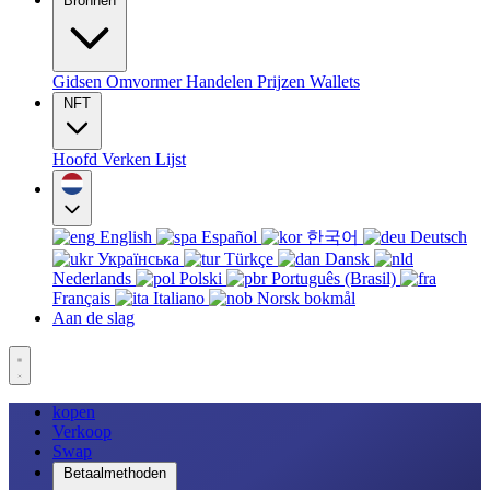
Bronnen
Gidsen
Omvormer
Handelen
Prijzen
Wallets
NFT
Hoofd
Verken
Lijst
English
Español
한국어
Deutsch
Українська
Türkçe
Dansk
Nederlands
Polski
Português (Brasil)
Français
Italiano
Norsk bokmål
Aan de slag
kopen
Verkoop
Swap
Betaalmethoden