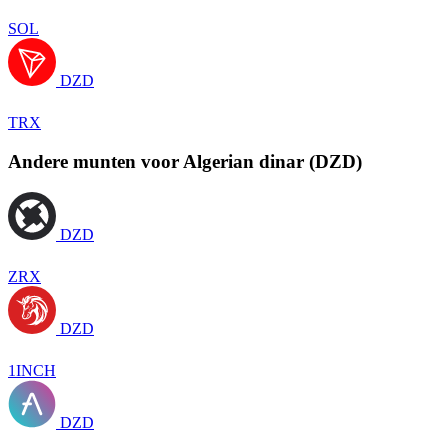
SOL
DZD
TRX
Andere munten voor Algerian dinar (DZD)
DZD
ZRX
DZD
1INCH
DZD