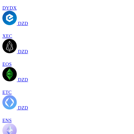
DYDX
DZD
XEC
DZD
EOS
DZD
ETC
DZD
ENS