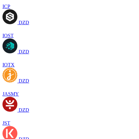
ICP
DZD
IOST
DZD
IOTX
DZD
JASMY
DZD
JST