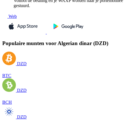
Voltooi de betaling en je WAXP worden naar je portemonnee
gestuurd.
Web
Populaire munten voor Algerian dinar (DZD)
DZD
BTC
DZD
BCH
DZD