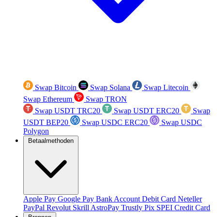
Swap Bitcoin
Swap Solana
Swap Litecoin
Swap Ethereum
Swap TRON
Swap USDT TRC20
Swap USDT ERC20
Swap
USDT BEP20
Swap USDC ERC20
Swap USDC
Polygon
Betaalmethoden
Apple Pay
Google Pay
Bank Account
Debit Card
Neteller
PayPal
Revolut
Skrill
AstroPay
Trustly
Pix
SPEI
Credit Card