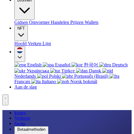
Bronnen
Gidsen
Omvormer
Handelen
Prijzen
Wallets
NFT
Hoofd
Verken
Lijst
English
Español
한국어
Deutsch
Українська
Türkçe
Dansk
Nederlands
Polski
Português (Brasil)
Français
Italiano
Norsk bokmål
Aan de slag
kopen
Verkoop
Swap
Betaalmethoden