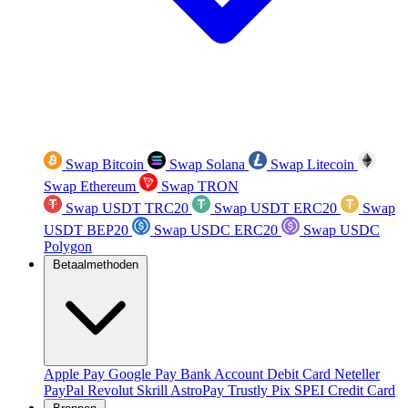
Swap Bitcoin
Swap Solana
Swap Litecoin
Swap Ethereum
Swap TRON
Swap USDT TRC20
Swap USDT ERC20
Swap
USDT BEP20
Swap USDC ERC20
Swap USDC
Polygon
Betaalmethoden
Apple Pay
Google Pay
Bank Account
Debit Card
Neteller
PayPal
Revolut
Skrill
AstroPay
Trustly
Pix
SPEI
Credit Card