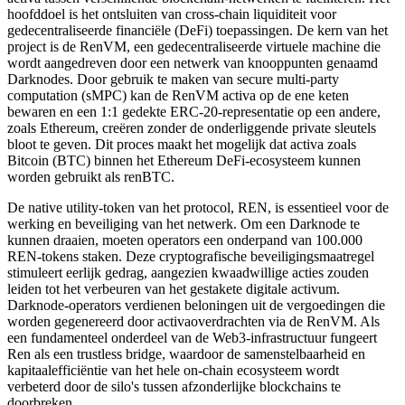
hoofddoel is het ontsluiten van cross-chain liquiditeit voor
gedecentraliseerde financiële (DeFi) toepassingen. De kern van het
project is de RenVM, een gedecentraliseerde virtuele machine die
wordt aangedreven door een netwerk van knooppunten genaamd
Darknodes. Door gebruik te maken van secure multi-party
computation (sMPC) kan de RenVM activa op de ene keten
bewaren en een 1:1 gedekte ERC-20-representatie op een andere,
zoals Ethereum, creëren zonder de onderliggende private sleutels
bloot te geven. Dit proces maakt het mogelijk dat activa zoals
Bitcoin (BTC) binnen het Ethereum DeFi-ecosysteem kunnen
worden gebruikt als renBTC.
De native utility-token van het protocol, REN, is essentieel voor de
werking en beveiliging van het netwerk. Om een Darknode te
kunnen draaien, moeten operators een onderpand van 100.000
REN-tokens staken. Deze cryptografische beveiligingsmaatregel
stimuleert eerlijk gedrag, aangezien kwaadwillige acties zouden
leiden tot het verbeuren van het gestakete digitale activum.
Darknode-operators verdienen beloningen uit de vergoedingen die
worden gegenereerd door activaoverdrachten via de RenVM. Als
een fundamenteel onderdeel van de Web3-infrastructuur fungeert
Ren als een trustless bridge, waardoor de samenstelbaarheid en
kapitaalefficiëntie van het hele on-chain ecosysteem wordt
verbeterd door de silo's tussen afzonderlijke blockchains te
doorbreken.