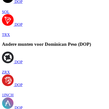
DOP
SOL
DOP
TRX
Andere munten voor Dominican Peso (DOP)
DOP
ZRX
DOP
1INCH
DOP