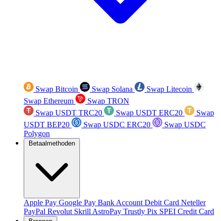
Swap Bitcoin
Swap Solana
Swap Litecoin
Swap Ethereum
Swap TRON
Swap USDT TRC20
Swap USDT ERC20
Swap
USDT BEP20
Swap USDC ERC20
Swap USDC
Polygon
Betaalmethoden
Apple Pay
Google Pay
Bank Account
Debit Card
Neteller
PayPal
Revolut
Skrill
AstroPay
Trustly
Pix
SPEI
Credit Card