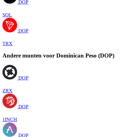
DOP
SOL
DOP
TRX
Andere munten voor Dominican Peso (DOP)
DOP
ZRX
DOP
1INCH
DOP