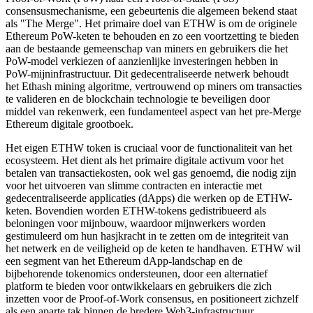
consensusmechanisme, een gebeurtenis die algemeen bekend staat
als "The Merge". Het primaire doel van ETHW is om de originele
Ethereum PoW-keten te behouden en zo een voortzetting te bieden
aan de bestaande gemeenschap van miners en gebruikers die het
PoW-model verkiezen of aanzienlijke investeringen hebben in
PoW-mijninfrastructuur. Dit gedecentraliseerde netwerk behoudt
het Ethash mining algoritme, vertrouwend op miners om transacties
te valideren en de blockchain technologie te beveiligen door
middel van rekenwerk, een fundamenteel aspect van het pre-Merge
Ethereum digitale grootboek.
Het eigen ETHW token is cruciaal voor de functionaliteit van het
ecosysteem. Het dient als het primaire digitale activum voor het
betalen van transactiekosten, ook wel gas genoemd, die nodig zijn
voor het uitvoeren van slimme contracten en interactie met
gedecentraliseerde applicaties (dApps) die werken op de ETHW-
keten. Bovendien worden ETHW-tokens gedistribueerd als
beloningen voor mijnbouw, waardoor mijnwerkers worden
gestimuleerd om hun hasjkracht in te zetten om de integriteit van
het netwerk en de veiligheid op de keten te handhaven. ETHW wil
een segment van het Ethereum dApp-landschap en de
bijbehorende tokenomics ondersteunen, door een alternatief
platform te bieden voor ontwikkelaars en gebruikers die zich
inzetten voor de Proof-of-Work consensus, en positioneert zichzelf
als een aparte tak binnen de bredere Web3-infrastructuur.