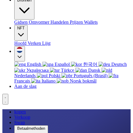
Bronnen
Gidsen
Omvormer
Handelen
Prijzen
Wallets
NFT
Hoofd
Verken
Lijst
English
Español
한국어
Deutsch
Українська
Türkçe
Dansk
Nederlands
Polski
Português (Brasil)
Français
Italiano
Norsk bokmål
Aan de slag
kopen
Verkoop
Swap
Betaalmethoden