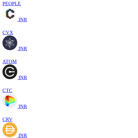
PEOPLE
INR
CVX
INR
ATOM
INR
CTC
INR
CRV
INR