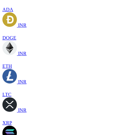
ADA
INR
DOGE
INR
ETH
INR
LTC
INR
XRP