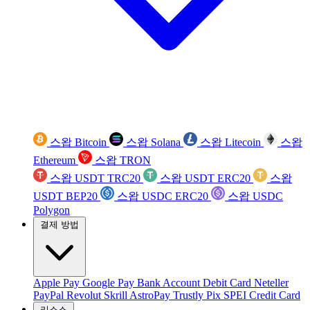
스왑 Bitcoin
스왑 Solana
스왑 Litecoin
스왑
Ethereum
스왑 TRON
스왑 USDT TRC20
스왑 USDT ERC20
스왑
USDT BEP20
스왑 USDC ERC20
스왑 USDC
Polygon
결제 방법
Apple Pay
Google Pay
Bank Account
Debit Card
Neteller
PayPal
Revolut
Skrill
AstroPay
Trustly
Pix
SPEI
Credit Card
리소스