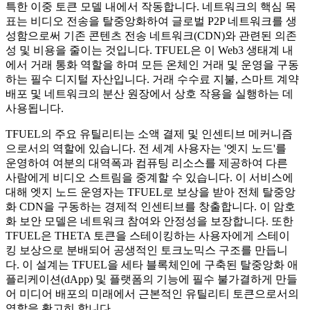
특한 이중 토큰 모델 내에서 작동합니다. 네트워크의 핵심 목
표는 비디오 전송을 탈중앙화하여 글로벌 P2P 네트워크를 생
성함으로써 기존 콘텐츠 전송 네트워크(CDN)와 관련된 의존
성 및 비용을 줄이는 것입니다. TFUEL은 이 Web3 생태계 내
에서 거래 통화 역할을 하며 모든 온체인 거래 및 운영을 구동
하는 필수 디지털 자산입니다. 거래 수수료 지불, 스마트 계약
배포 및 네트워크의 분산 원장에서 상호 작용을 실행하는 데
사용됩니다.
TFUEL의 주요 유틸리티는 소액 결제 및 인센티브 메커니즘
으로서의 역할에 있습니다. 전 세계 사용자는 '엣지 노드'를
운영하여 여분의 대역폭과 컴퓨팅 리소스를 제공하여 다른
사람에게 비디오 스트림을 중계할 수 있습니다. 이 서비스에
대해 엣지 노드 운영자는 TFUEL로 보상을 받아 전체 탈중앙
화 CDN을 구동하는 경제적 인센티브를 창출합니다. 이 암호
화 보안 모델은 네트워크 참여와 안정성을 보장합니다. 또한
TFUEL은 THETA 토큰을 스테이킹하는 사용자에게 스테이
킹 보상으로 분배되어 공생적인 토크노믹스 구조를 만듭니
다. 이 설계는 TFUEL을 세타 블록체인에 구축된 탈중앙화 애
플리케이션(dApp) 및 플랫폼의 기능에 필수 불가결하게 만들
어 미디어 배포의 미래에서 근본적인 유틸리티 토큰으로서의
역할을 확고히 합니다.