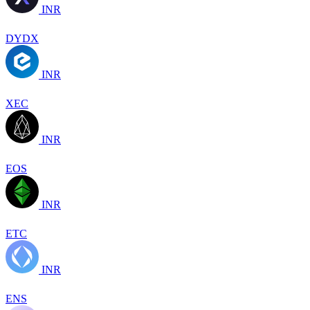
INR
DYDX
INR
XEC
INR
EOS
INR
ETC
INR
ENS