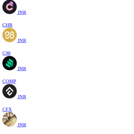
INR
CHR
INR
C98
INR
COMP
INR
CFX
INR