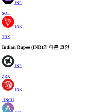
INR
SOL
INR
TRX
Indian Rupee (INR)의 다른 코인
INR
ZRX
INR
1INCH