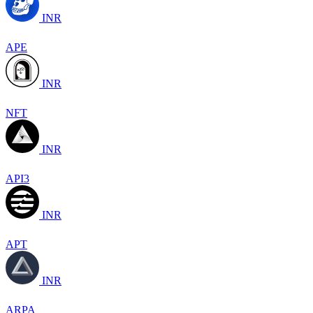
INR
APE
INR
NFT
INR
API3
INR
APT
INR
ARPA