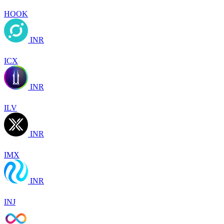
HOOK
INR
ICX
INR
ILV
INR
IMX
INR
INJ