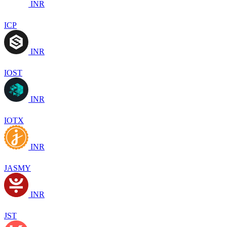
INR
ICP
INR
IOST
INR
IOTX
INR
JASMY
INR
JST