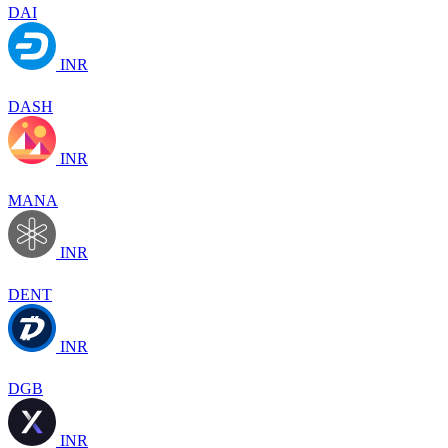
DAI
INR
DASH
INR
MANA
INR
DENT
INR
DGB
INR