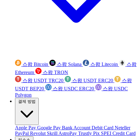
스왑 Bitcoin
스왑 Solana
스왑 Litecoin
스왑
Ethereum
스왑 TRON
스왑 USDT TRC20
스왑 USDT ERC20
스왑
USDT BEP20
스왑 USDC ERC20
스왑 USDC
Polygon
결제 방법
Apple Pay
Google Pay
Bank Account
Debit Card
Neteller
PayPal
Revolut
Skrill
AstroPay
Trustly
Pix
SPEI
Credit Card
리소스