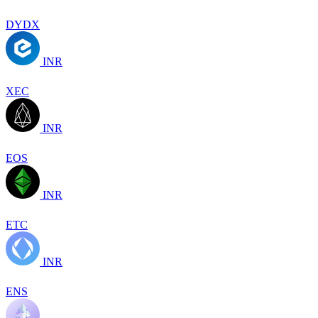
DYDX
INR
XEC
INR
EOS
INR
ETC
INR
ENS