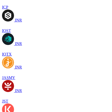
ICP
INR
IOST
INR
IOTX
INR
JASMY
INR
JST