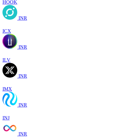
HOOK
INR
ICX
INR
ILV
INR
IMX
INR
INJ
INR