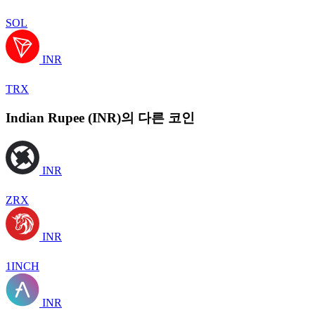
SOL
INR
TRX
Indian Rupee (INR)의 다른 코인
INR
ZRX
INR
1INCH
INR