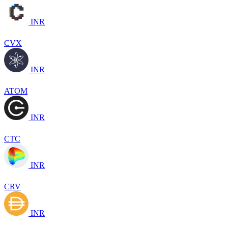
INR
CVX
INR
ATOM
INR
CTC
INR
CRV
INR