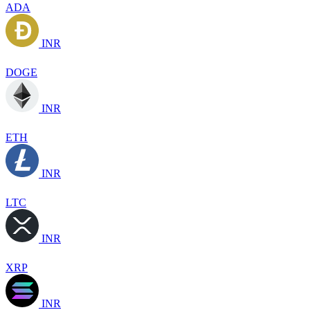
ADA
INR
DOGE
INR
ETH
INR
LTC
INR
XRP
INR