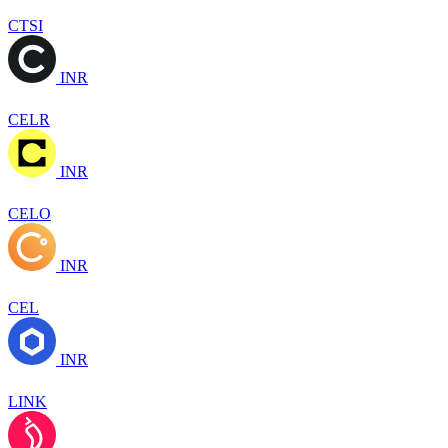
CTSI
INR
CELR
INR
CELO
INR
CEL
INR
LINK