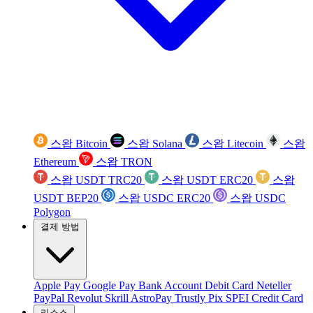
스왑 Bitcoin
스왑 Solana
스왑 Litecoin
스왑
Ethereum
스왑 TRON
스왑 USDT TRC20
스왑 USDT ERC20
스왑
USDT BEP20
스왑 USDC ERC20
스왑 USDC
Polygon
결제 방법
Apple Pay
Google Pay
Bank Account
Debit Card
Neteller
PayPal
Revolut
Skrill
AstroPay
Trustly
Pix
SPEI
Credit Card
리소스