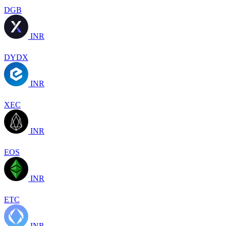
DGB
INR
DYDX
INR
XEC
INR
EOS
INR
ETC
INR