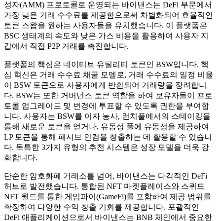
성자(AMM) 프로토콜로 운영되는 바이낸스는 DeFi 부문에서
가장 낮은 거래 수수료를 제공함으로써 차별화되어 효율적인
토큰 스왑을 원하는 사용자들을 유치했습니다. 이 플랫폼은
BSC 생태계의 속도와 낮은 가스 비용을 활용하여 사용자 지
갑에서 직접 P2P 거래를 촉진합니다.
플랫폼의 핵심은 네이티브 유틸리티 토큰인 BSW입니다. 핵
심 혁신은 거래 수수료 채굴 모델로, 거래 수수료의 일정 비율
이 BSW 토큰으로 사용자에게 반환되어 거래량을 장려합니
다. BSW는 또한 거버넌스 토큰 역할을 하여 보유자들이 프로
토콜 업그레이드 및 변경에 투표할 수 있도록 권한을 부여합
니다. 사용자는 BSW를 이자 농사, 런치풀에서의 스테이킹을
통해 새로운 토큰을 얻거나, 유동성 풀에 유동성을 제공하여
LP 토큰을 통해 패시브 인컴을 창출하는 데 활용할 수 있습니
다. 독특한 3가지 유형의 추천 시스템은 성장 모델을 더욱 강
화합니다.
단순한 암호화폐 거래소를 넘어, 바이낸스는 다각적인 DeFi
허브로 발전했습니다. 통합된 NFT 마켓플레이스와 스퀴드
NFT 월드를 통한 게임파이(GameFi)를 포함하여 제공 범위를
확장하여 다양한 수익 창출 기회를 제공합니다. 포괄적인
DeFi 애플리케이션으로서 바이낸스는 BNB 체인에서 중요한