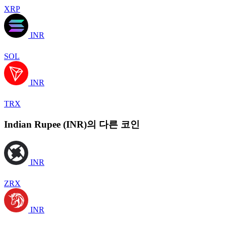
XRP
INR
SOL
INR
TRX
Indian Rupee (INR)의 다른 코인
INR
ZRX
INR