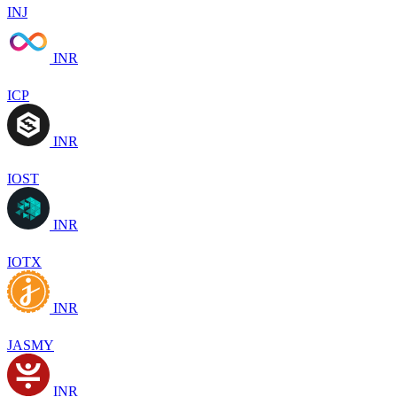
INJ
INR
ICP
INR
IOST
INR
IOTX
INR
JASMY
INR