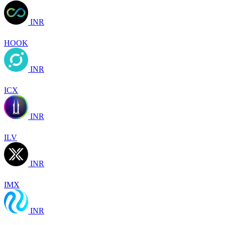
INR
HOOK
INR
ICX
INR
ILV
INR
IMX
INR