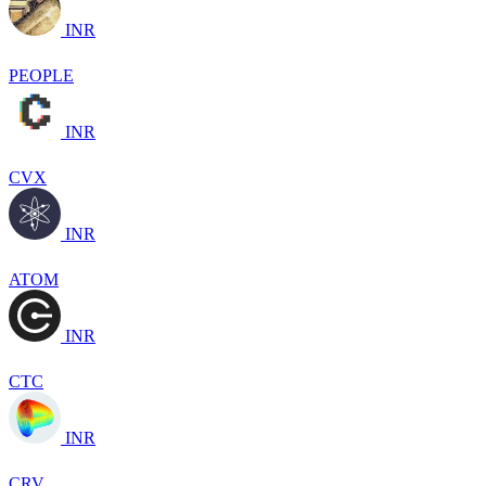
INR
PEOPLE
INR
CVX
INR
ATOM
INR
CTC
INR
CRV