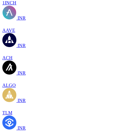
1INCH
INR
AAVE
INR
ACH
INR
ALGO
INR
TLM
INR