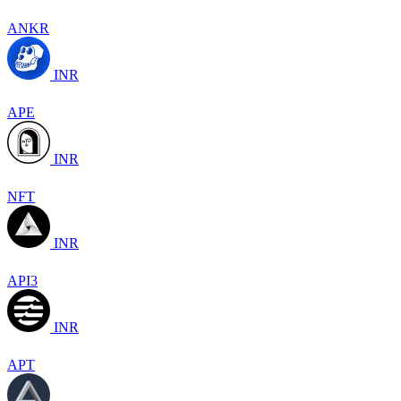
ANKR
INR
APE
INR
NFT
INR
API3
INR
APT