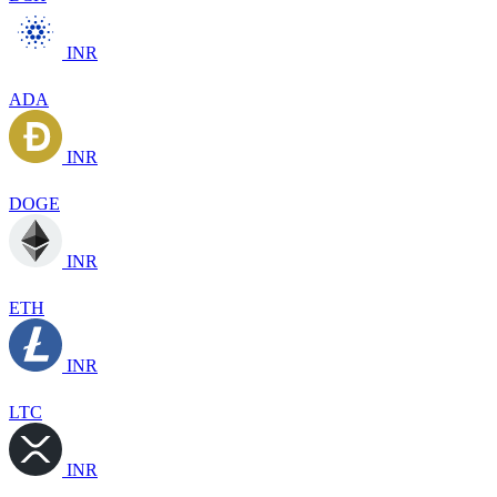
INR
ADA
INR
DOGE
INR
ETH
INR
LTC
INR