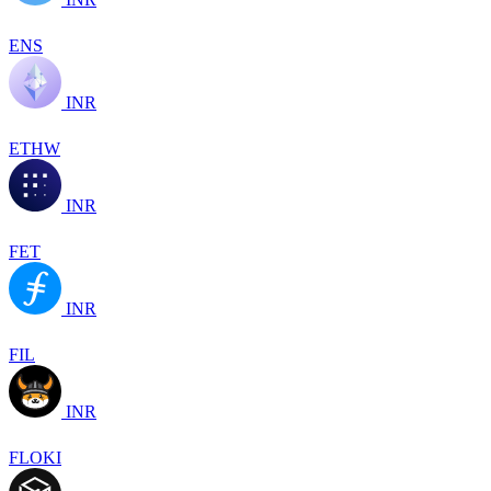
ENS
INR
ETHW
INR
FET
INR
FIL
INR
FLOKI