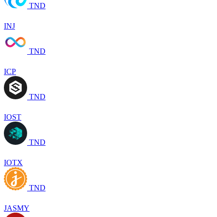
TND
INJ
TND
ICP
TND
IOST
TND
IOTX
TND
JASMY