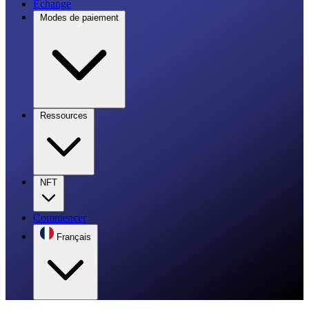
Échange
Modes de paiement
Ressources
NFT
Commencer
Français