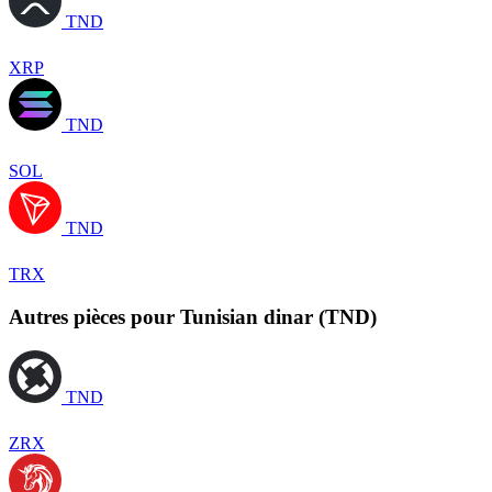
TND
XRP
TND
SOL
TND
TRX
Autres pièces pour Tunisian dinar (TND)
TND
ZRX