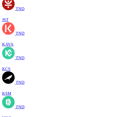
TND
JST
TND
KAVA
TND
KCS
TND
KSM
TND