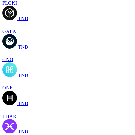
FLOKI
TND
GALA
TND
GNO
TND
ONE
TND
HBAR
TND