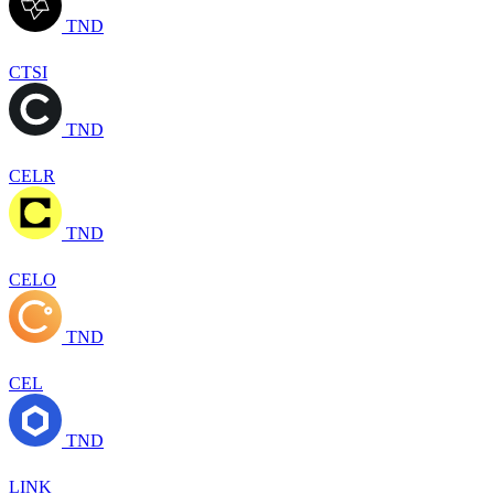
TND
CTSI
TND
CELR
TND
CELO
TND
CEL
TND
LINK