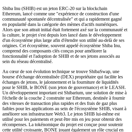
Shiba Inu (SHIB) est un jeton ERC-20 sur la blockchain
Ethereum, lancé comme une "expérience de construction d'une
communauté spontanée décentralisée" et qui a rapidement gagné
en popularité dans la catégorie des mèmes d'actifs numériques.
Alors que son attrait initial était fortement axé sur la communauté et
la culture, le projet s'est depuis lors lancé dans le développement
d'un écosystème plus large afin d'étendre son utilité au-delà de ses
origines. Cet écosystème, souvent appelé écosystème Shiba Inu,
comprend des composants clés conçus pour améliorer la
fonctionnalité et l'adoption de SHIB et de ses jetons associés au
sein du réseau décentralisé.
Au cœur de son évolution technique se trouve ShibaSwap, une
bourse d'échange décentralisée (DEX) propriétaire qui facilite les
échanges de jetons, le jalonnement et la fourniture de liquidités
pour le SHIB, le BONE (son jeton de gouvernance) et le LEASH.
Un développement important est Shibarium, une solution de mise à
l'échelle de la couche 2 construite sur Ethereum, destinée à fournir
des vitesses de transaction plus rapides et des frais de gaz plus
faibles pour les applications au sein de l'écosystème SHIB, visant à
améliorer son infrastructure Web3. Le jeton SHIB lui-même est
utilisé pour les paiements et peut être mis en jeu pour obtenir des
récompenses. La tokénomique du projet est conçue pour soutenir
cette utilité croissante, BONE jouant également un rôle crucial en