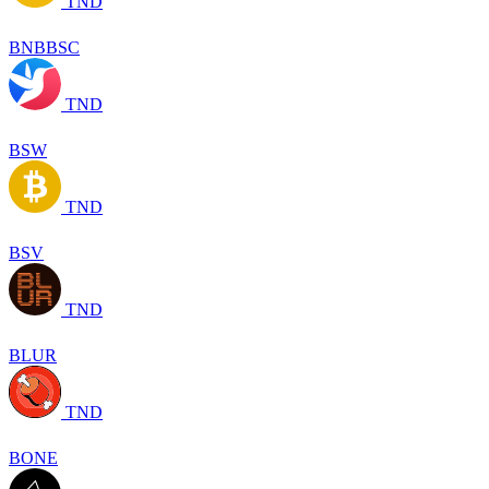
TND
BNBBSC
TND
BSW
TND
BSV
TND
BLUR
TND
BONE