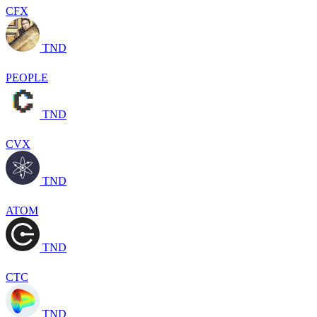
CFX
TND
PEOPLE
TND
CVX
TND
ATOM
TND
CTC
TND