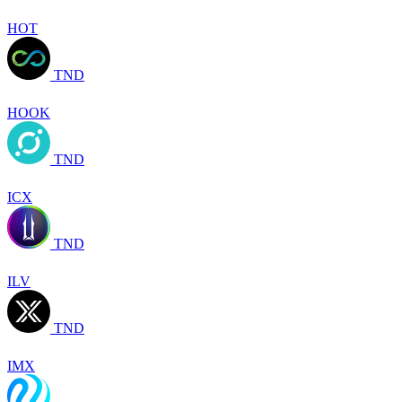
HOT
TND
HOOK
TND
ICX
TND
ILV
TND
IMX