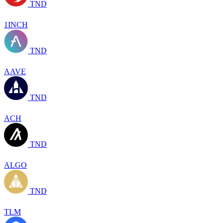
TND
1INCH
TND
AAVE
TND
ACH
TND
ALGO
TND
TLM