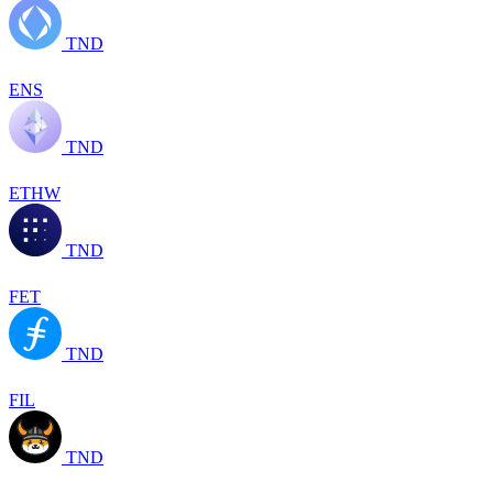
TND
ENS
TND
ETHW
TND
FET
TND
FIL
TND