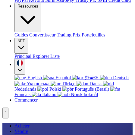
PayPal
Revolut
Skrill
AstroPay
Trustly
Pix
SPEI
Credit Card
Ressources
Guides
Convertisseur
Trading
Prix
Portefeuilles
NFT
Principal
Explorer
Liste
English
Español
한국어
Deutsch
Українська
Türkçe
Dansk
Nederlands
Polski
Português (Brasil)
Français
Italiano
Norsk bokmål
Commencer
Acheter
Vendre