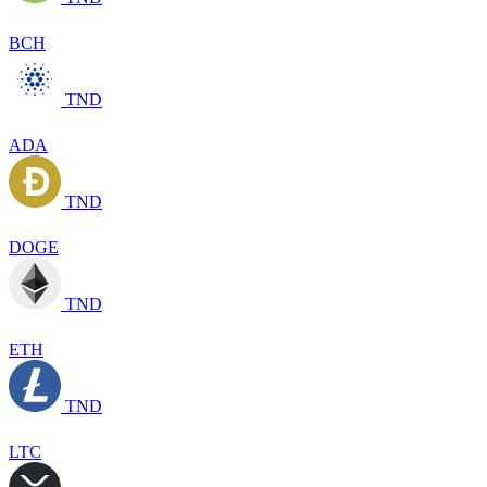
BCH
TND
ADA
TND
DOGE
TND
ETH
TND
LTC