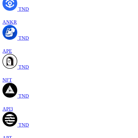
TND
ANKR
TND
APE
TND
NFT
TND
API3
TND
APT