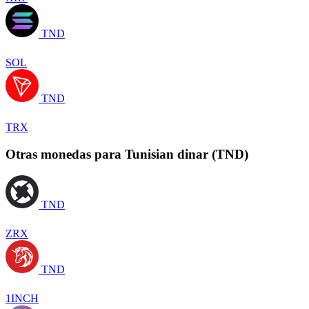
TND
SOL
TND
TRX
Otras monedas para Tunisian dinar (TND)
TND
ZRX
TND
1INCH