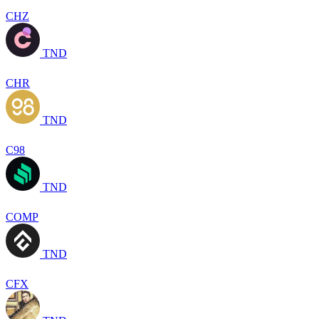
CHZ
TND
CHR
TND
C98
TND
COMP
TND
CFX