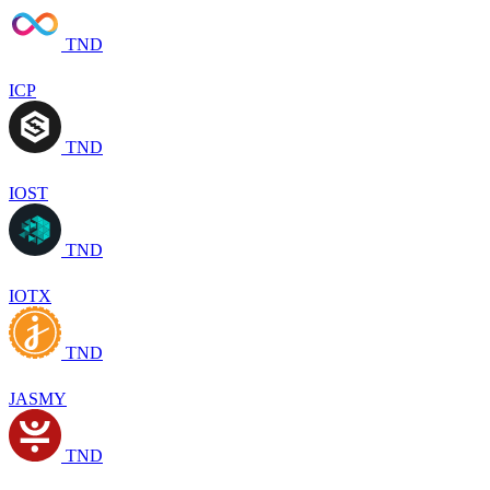
TND
ICP
TND
IOST
TND
IOTX
TND
JASMY
TND