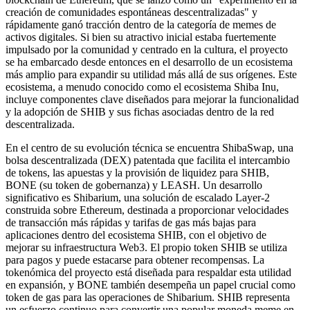
creación de comunidades espontáneas descentralizadas" y
rápidamente ganó tracción dentro de la categoría de memes de
activos digitales. Si bien su atractivo inicial estaba fuertemente
impulsado por la comunidad y centrado en la cultura, el proyecto
se ha embarcado desde entonces en el desarrollo de un ecosistema
más amplio para expandir su utilidad más allá de sus orígenes. Este
ecosistema, a menudo conocido como el ecosistema Shiba Inu,
incluye componentes clave diseñados para mejorar la funcionalidad
y la adopción de SHIB y sus fichas asociadas dentro de la red
descentralizada.
En el centro de su evolución técnica se encuentra ShibaSwap, una
bolsa descentralizada (DEX) patentada que facilita el intercambio
de tokens, las apuestas y la provisión de liquidez para SHIB,
BONE (su token de gobernanza) y LEASH. Un desarrollo
significativo es Shibarium, una solución de escalado Layer-2
construida sobre Ethereum, destinada a proporcionar velocidades
de transacción más rápidas y tarifas de gas más bajas para
aplicaciones dentro del ecosistema SHIB, con el objetivo de
mejorar su infraestructura Web3. El propio token SHIB se utiliza
para pagos y puede estacarse para obtener recompensas. La
tokenómica del proyecto está diseñada para respaldar esta utilidad
en expansión, y BONE también desempeña un papel crucial como
token de gas para las operaciones de Shibarium. SHIB representa
un esfuerzo continuo para convertir una popular moneda meme en