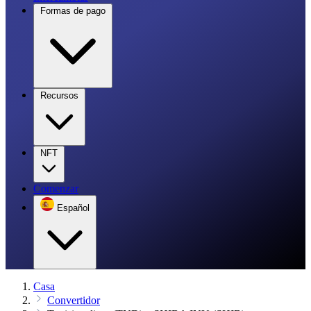
Formas de pago
Recursos
NFT
Comenzar
Español
Casa
Convertidor