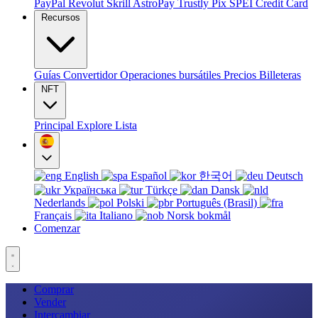
PayPal
Revolut
Skrill
AstroPay
Trustly
Pix
SPEI
Credit Card
Recursos
Guías
Convertidor
Operaciones bursátiles
Precios
Billeteras
NFT
Principal
Explore
Lista
English
Español
한국어
Deutsch
Українська
Türkçe
Dansk
Nederlands
Polski
Português (Brasil)
Français
Italiano
Norsk bokmål
Comenzar
Comprar
Vender
Intercambiar