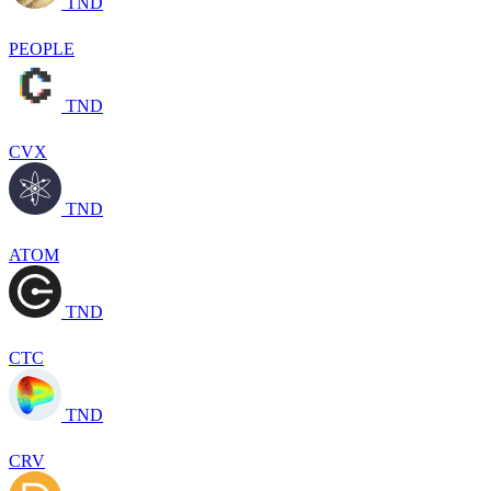
TND
PEOPLE
TND
CVX
TND
ATOM
TND
CTC
TND
CRV