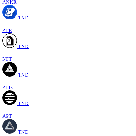
ANKR
TND
APE
TND
NFT
TND
API3
TND
APT
TND