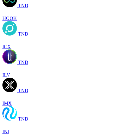
TND
HOOK
TND
ICX
TND
ILV
TND
IMX
TND
INJ