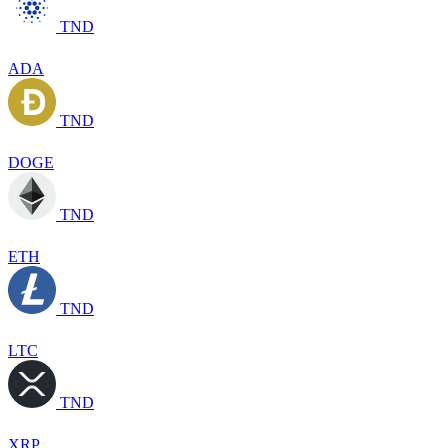
TND
ADA
TND
DOGE
TND
ETH
TND
LTC
TND
XRP