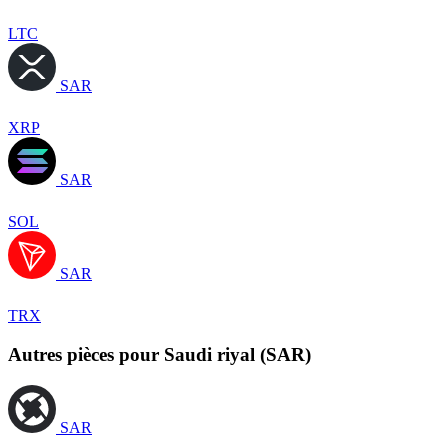
LTC
SAR
XRP
SAR
SOL
SAR
TRX
Autres pièces pour Saudi riyal (SAR)
SAR