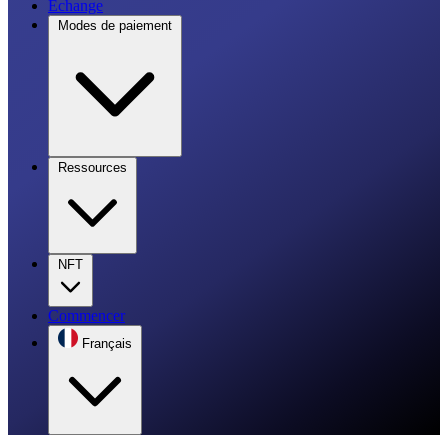
Échange
Modes de paiement
Ressources
NFT
Commencer
Français