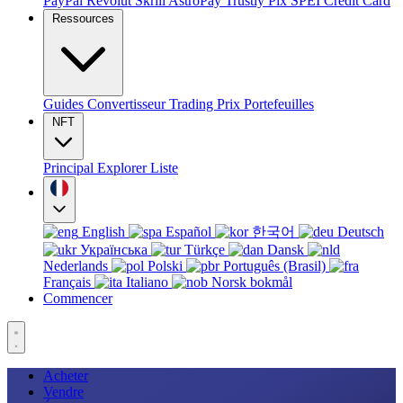
PayPal
Revolut
Skrill
AstroPay
Trustly
Pix
SPEI
Credit Card
Ressources
Guides
Convertisseur
Trading
Prix
Portefeuilles
NFT
Principal
Explorer
Liste
English
Español
한국어
Deutsch
Українська
Türkçe
Dansk
Nederlands
Polski
Português (Brasil)
Français
Italiano
Norsk bokmål
Commencer
Acheter
Vendre