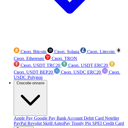
Своп. Bitcoin
Своп. Solana
Своп. Litecoin
Своп. Ethereum
Своп. TRON
Своп. USDT TRC20
Своп. USDT ERC20
Своп. USDT BEP20
Своп. USDC ERC20
Своп.
USDC Polygon
Способи оплати
Apple Pay
Google Pay
Bank Account
Debit Card
Neteller
PayPal
Revolut
Skrill
AstroPay
Trustly
Pix
SPEI
Credit Card