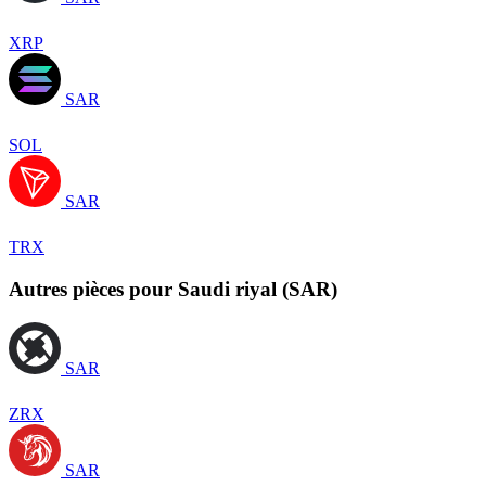
XRP
SAR
SOL
SAR
TRX
Autres pièces pour Saudi riyal (SAR)
SAR
ZRX
SAR