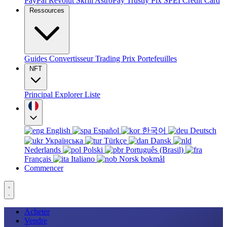
PayPal
Revolut
Skrill
AstroPay
Trustly
Pix
SPEI
Credit Card
Ressources
Guides
Convertisseur
Trading
Prix
Portefeuilles
NFT
Principal
Explorer
Liste
English
Español
한국어
Deutsch
Українська
Türkçe
Dansk
Nederlands
Polski
Português (Brasil)
Français
Italiano
Norsk bokmål
Commencer
Acheter
Vendre