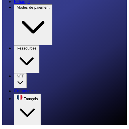
Échange
Modes de paiement
Ressources
NFT
Commencer
Français