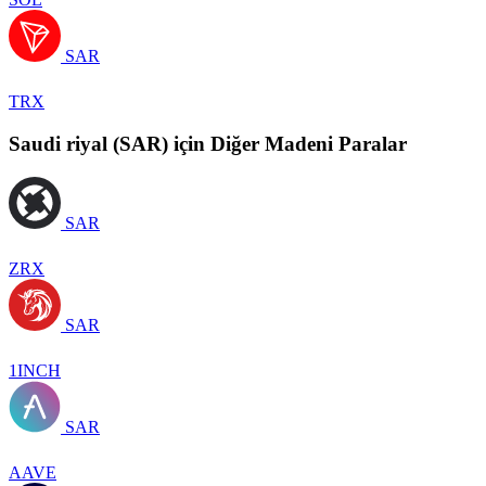
SAR
TRX
Saudi riyal (SAR) için Diğer Madeni Paralar
SAR
ZRX
SAR
1INCH
SAR
AAVE