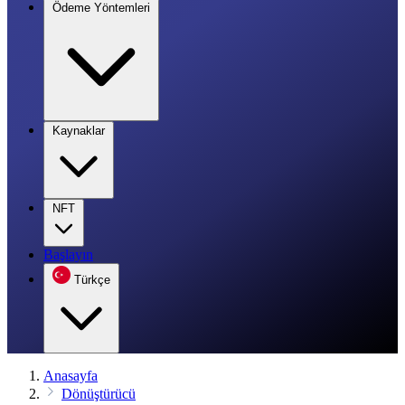
Ödeme Yöntemleri
Kaynaklar
NFT
Başlayın
Türkçe
Anasayfa
Dönüştürücü