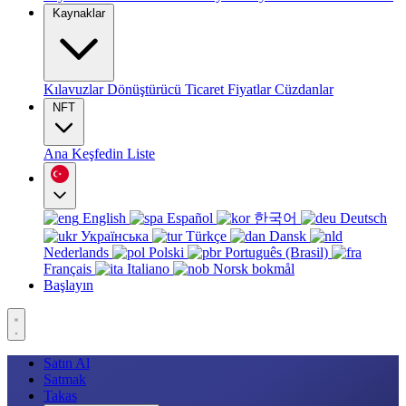
Kaynaklar
Kılavuzlar
Dönüştürücü
Ticaret
Fiyatlar
Cüzdanlar
NFT
Ana
Keşfedin
Liste
English
Español
한국어
Deutsch
Українська
Türkçe
Dansk
Nederlands
Polski
Português (Brasil)
Français
Italiano
Norsk bokmål
Başlayın
Satın Al
Satmak
Takas