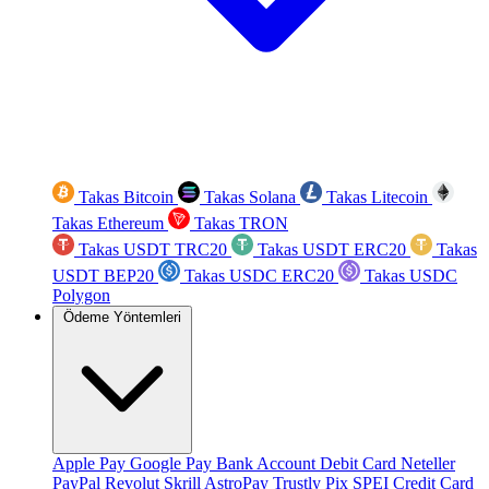
Takas Bitcoin
Takas Solana
Takas Litecoin
Takas Ethereum
Takas TRON
Takas USDT TRC20
Takas USDT ERC20
Takas
USDT BEP20
Takas USDC ERC20
Takas USDC
Polygon
Ödeme Yöntemleri
Apple Pay
Google Pay
Bank Account
Debit Card
Neteller
PayPal
Revolut
Skrill
AstroPay
Trustly
Pix
SPEI
Credit Card