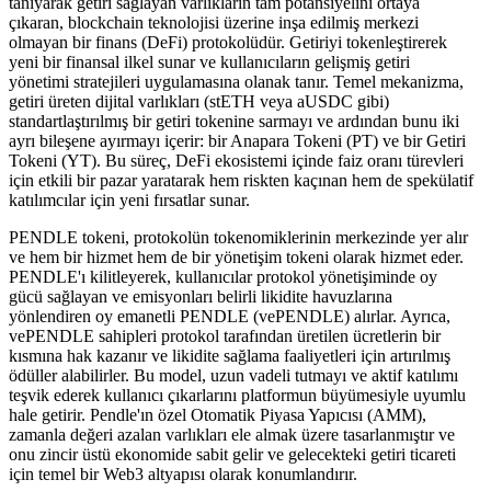
tanıyarak getiri sağlayan varlıkların tam potansiyelini ortaya
çıkaran, blockchain teknolojisi üzerine inşa edilmiş merkezi
olmayan bir finans (DeFi) protokolüdür. Getiriyi tokenleştirerek
yeni bir finansal ilkel sunar ve kullanıcıların gelişmiş getiri
yönetimi stratejileri uygulamasına olanak tanır. Temel mekanizma,
getiri üreten dijital varlıkları (stETH veya aUSDC gibi)
standartlaştırılmış bir getiri tokenine sarmayı ve ardından bunu iki
ayrı bileşene ayırmayı içerir: bir Anapara Tokeni (PT) ve bir Getiri
Tokeni (YT). Bu süreç, DeFi ekosistemi içinde faiz oranı türevleri
için etkili bir pazar yaratarak hem riskten kaçınan hem de spekülatif
katılımcılar için yeni fırsatlar sunar.
PENDLE tokeni, protokolün tokenomiklerinin merkezinde yer alır
ve hem bir hizmet hem de bir yönetişim tokeni olarak hizmet eder.
PENDLE'ı kilitleyerek, kullanıcılar protokol yönetişiminde oy
gücü sağlayan ve emisyonları belirli likidite havuzlarına
yönlendiren oy emanetli PENDLE (vePENDLE) alırlar. Ayrıca,
vePENDLE sahipleri protokol tarafından üretilen ücretlerin bir
kısmına hak kazanır ve likidite sağlama faaliyetleri için artırılmış
ödüller alabilirler. Bu model, uzun vadeli tutmayı ve aktif katılımı
teşvik ederek kullanıcı çıkarlarını platformun büyümesiyle uyumlu
hale getirir. Pendle'ın özel Otomatik Piyasa Yapıcısı (AMM),
zamanla değeri azalan varlıkları ele almak üzere tasarlanmıştır ve
onu zincir üstü ekonomide sabit gelir ve gelecekteki getiri ticareti
için temel bir Web3 altyapısı olarak konumlandırır.