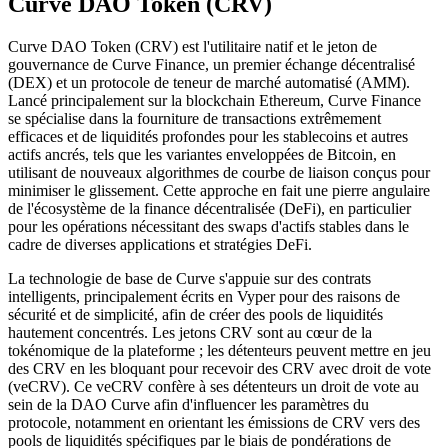
Curve DAO Token (CRV)
Curve DAO Token (CRV) est l'utilitaire natif et le jeton de
gouvernance de Curve Finance, un premier échange décentralisé
(DEX) et un protocole de teneur de marché automatisé (AMM).
Lancé principalement sur la blockchain Ethereum, Curve Finance
se spécialise dans la fourniture de transactions extrêmement
efficaces et de liquidités profondes pour les stablecoins et autres
actifs ancrés, tels que les variantes enveloppées de Bitcoin, en
utilisant de nouveaux algorithmes de courbe de liaison conçus pour
minimiser le glissement. Cette approche en fait une pierre angulaire
de l'écosystème de la finance décentralisée (DeFi), en particulier
pour les opérations nécessitant des swaps d'actifs stables dans le
cadre de diverses applications et stratégies DeFi.
La technologie de base de Curve s'appuie sur des contrats
intelligents, principalement écrits en Vyper pour des raisons de
sécurité et de simplicité, afin de créer des pools de liquidités
hautement concentrés. Les jetons CRV sont au cœur de la
tokénomique de la plateforme ; les détenteurs peuvent mettre en jeu
des CRV en les bloquant pour recevoir des CRV avec droit de vote
(veCRV). Ce veCRV confère à ses détenteurs un droit de vote au
sein de la DAO Curve afin d'influencer les paramètres du
protocole, notamment en orientant les émissions de CRV vers des
pools de liquidités spécifiques par le biais de pondérations de