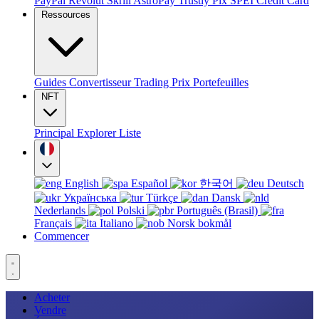
PayPal
Revolut
Skrill
AstroPay
Trustly
Pix
SPEI
Credit Card
Ressources
Guides
Convertisseur
Trading
Prix
Portefeuilles
NFT
Principal
Explorer
Liste
English
Español
한국어
Deutsch
Українська
Türkçe
Dansk
Nederlands
Polski
Português (Brasil)
Français
Italiano
Norsk bokmål
Commencer
Acheter
Vendre