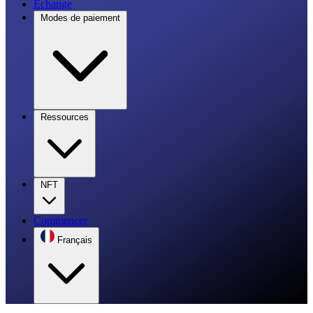
Échange
Modes de paiement
Ressources
NFT
Commencer
Français