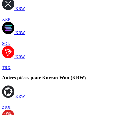
KRW
XRP
KRW
SOL
KRW
TRX
Autres pièces pour Korean Won (KRW)
KRW
ZRX