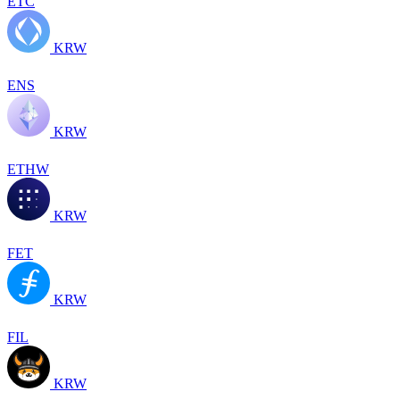
ETC
KRW
ENS
KRW
ETHW
KRW
FET
KRW
FIL
KRW