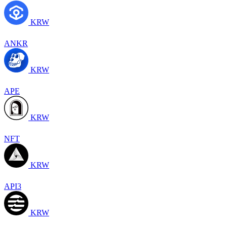
KRW
ANKR
KRW
APE
KRW
NFT
KRW
API3
KRW