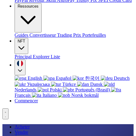
PayPal
Revolut
Skrill
AstroPay
Trustly
Pix
SPEI
Credit Card
Ressources
Guides
Convertisseur
Trading
Prix
Portefeuilles
NFT
Principal
Explorer
Liste
English
Español
한국어
Deutsch
Українська
Türkçe
Dansk
Nederlands
Polski
Português (Brasil)
Français
Italiano
Norsk bokmål
Commencer
Acheter
Vendre