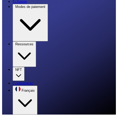
Échange
Modes de paiement
Ressources
NFT
Commencer
Français