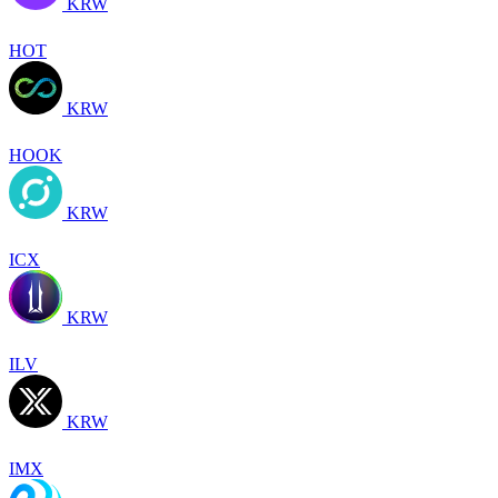
KRW
HOT
KRW
HOOK
KRW
ICX
KRW
ILV
KRW
IMX