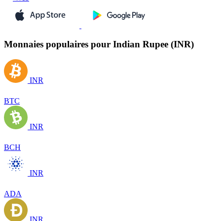
Monnaies populaires pour Indian Rupee (INR)
INR
BTC
INR
BCH
INR
ADA
INR