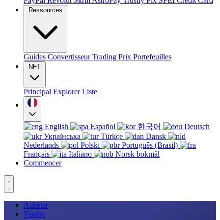
PayPal
Revolut
Skrill
AstroPay
Trustly
Pix
SPEI
Credit Card
Ressources
Guides
Convertisseur
Trading
Prix
Portefeuilles
NFT
Principal
Explorer
Liste
English
Español
한국어
Deutsch
Українська
Türkçe
Dansk
Nederlands
Polski
Português (Brasil)
Français
Italiano
Norsk bokmål
Commencer
Acheter
Vendre