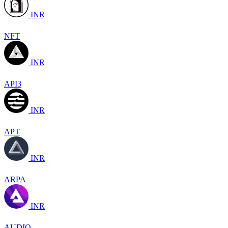
INR
NFT
INR
API3
INR
APT
INR
ARPA
INR
AUDIO