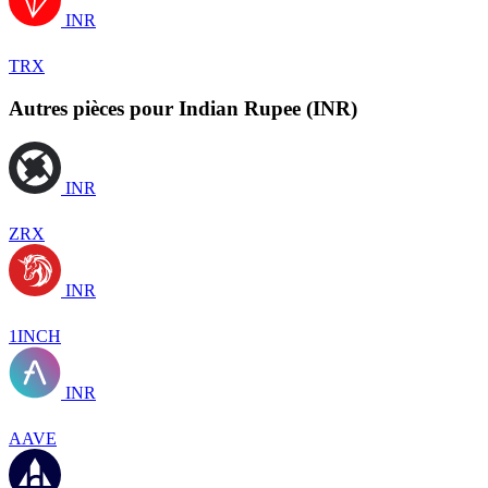
INR
TRX
Autres pièces pour Indian Rupee (INR)
INR
ZRX
INR
1INCH
INR
AAVE