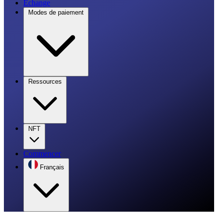
Échange
Modes de paiement
Ressources
NFT
Commencer
Français