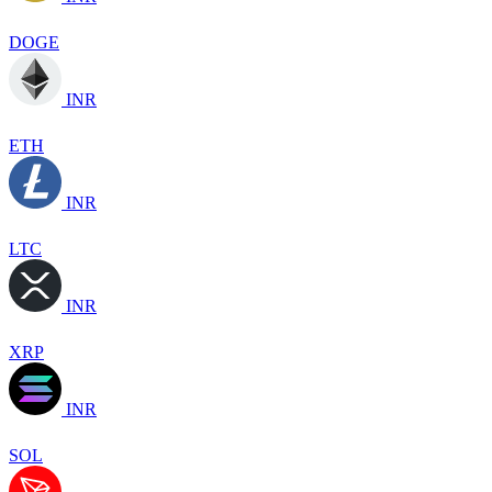
DOGE
INR
ETH
INR
LTC
INR
XRP
INR
SOL