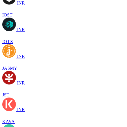
INR
IOST
INR
IOTX
INR
JASMY
INR
JST
INR
KAVA