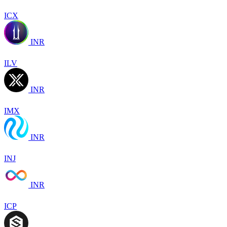
ICX
INR
ILV
INR
IMX
INR
INJ
INR
ICP