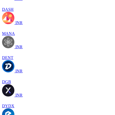
DASH
INR
MANA
INR
DENT
INR
DGB
INR
DYDX