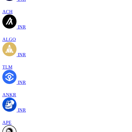
ACH
INR
ALGO
INR
TLM
INR
ANKR
INR
APE