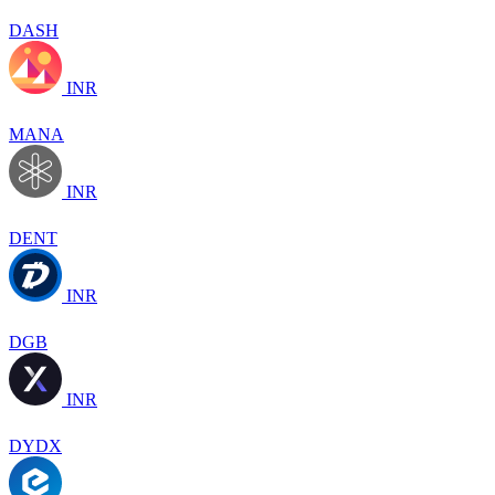
DASH
INR
MANA
INR
DENT
INR
DGB
INR
DYDX