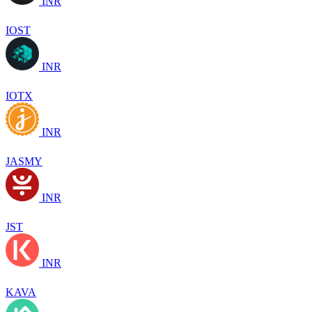
INR
IOST
INR
IOTX
INR
JASMY
INR
JST
INR
KAVA