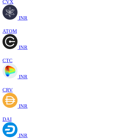
CVX
INR
ATOM
INR
CTC
INR
CRV
INR
DAI
INR