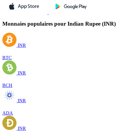
Monnaies populaires pour Indian Rupee (INR)
INR
BTC
INR
BCH
INR
ADA
INR