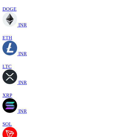
DOGE
INR
ETH
INR
LTC
INR
XRP
INR
SOL