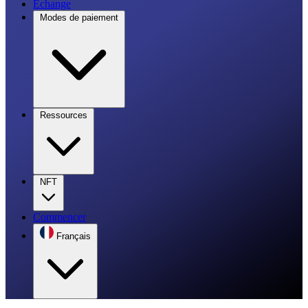
Échange
Modes de paiement
Ressources
NFT
Commencer
Français