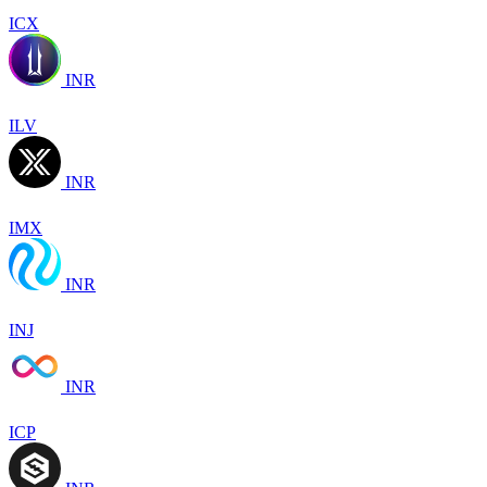
ICX
INR
ILV
INR
IMX
INR
INJ
INR
ICP