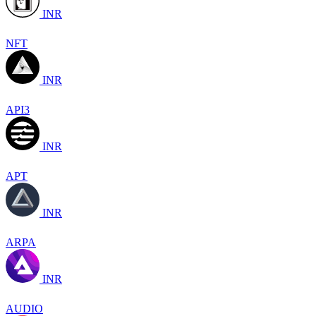
INR
NFT
INR
API3
INR
APT
INR
ARPA
INR
AUDIO