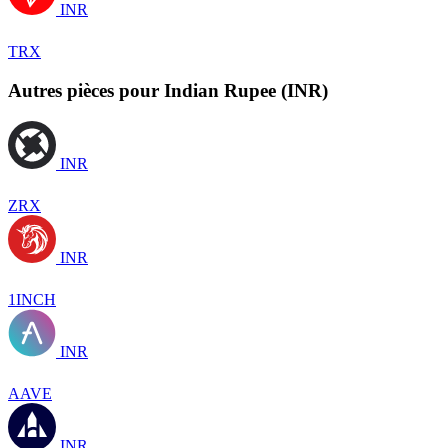
INR
TRX
Autres pièces pour Indian Rupee (INR)
INR
ZRX
INR
1INCH
INR
AAVE
INR