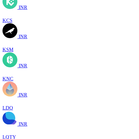
INR
KCS
INR
KSM
INR
KNC
INR
LDO
INR
LQTY