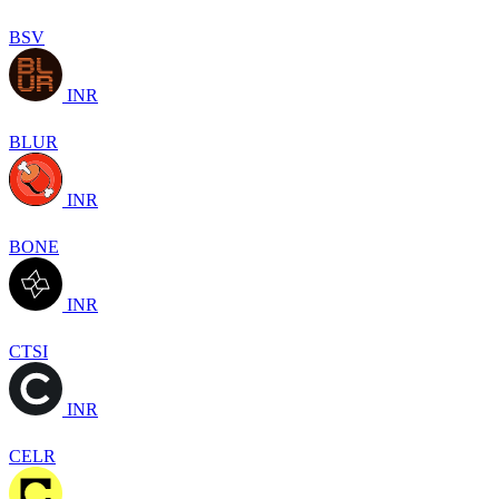
BSV
INR
BLUR
INR
BONE
INR
CTSI
INR
CELR