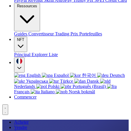
PayPal
Revolut
Skrill
AstroPay
Trustly
Pix
SPEI
Credit Card
Ressources
Guides
Convertisseur
Trading
Prix
Portefeuilles
NFT
Principal
Explorer
Liste
English
Español
한국어
Deutsch
Українська
Türkçe
Dansk
Nederlands
Polski
Português (Brasil)
Français
Italiano
Norsk bokmål
Commencer
Acheter
Vendre