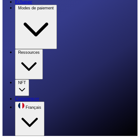
Échange
Modes de paiement
Ressources
NFT
Commencer
Français