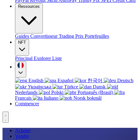
PayPal
Revolut
Skrill
AstroPay
Trustly
Pix
SPEI
Credit Card
Ressources
Guides
Convertisseur
Trading
Prix
Portefeuilles
NFT
Principal
Explorer
Liste
English
Español
한국어
Deutsch
Українська
Türkçe
Dansk
Nederlands
Polski
Português (Brasil)
Français
Italiano
Norsk bokmål
Commencer
Acheter
Vendre