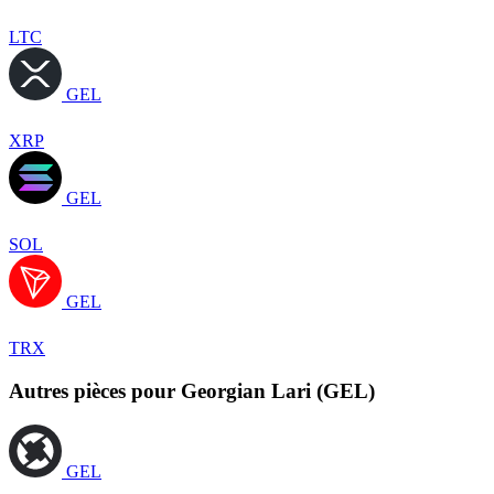
LTC
GEL
XRP
GEL
SOL
GEL
TRX
Autres pièces pour Georgian Lari (GEL)
GEL