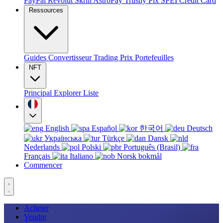
PayPal
Revolut
Skrill
AstroPay
Trustly
Pix
SPEI
Credit Card
Ressources
Guides
Convertisseur
Trading
Prix
Portefeuilles
NFT
Principal
Explorer
Liste
English
Español
한국어
Deutsch
Українська
Türkçe
Dansk
Nederlands
Polski
Português (Brasil)
Français
Italiano
Norsk bokmål
Commencer
Acheter
Vendre