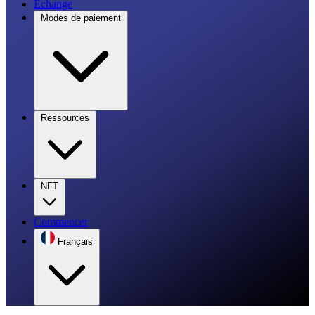
Échange
Modes de paiement
Ressources
NFT
Commencer
Français