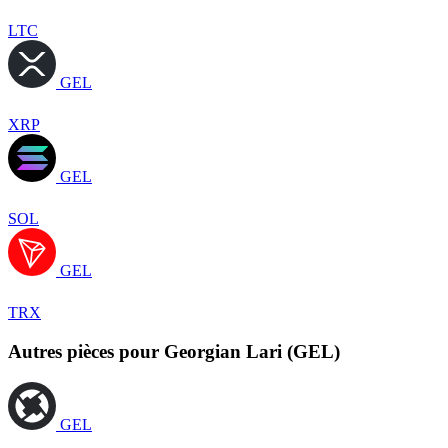
LTC
GEL
XRP
GEL
SOL
GEL
TRX
Autres pièces pour Georgian Lari (GEL)
GEL