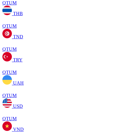
QTUM
THB
QTUM
TND
QTUM
TRY
QTUM
UAH
QTUM
USD
QTUM
VND