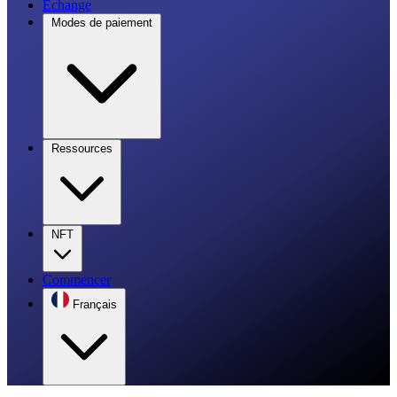
Échange
Modes de paiement
Ressources
NFT
Commencer
Français