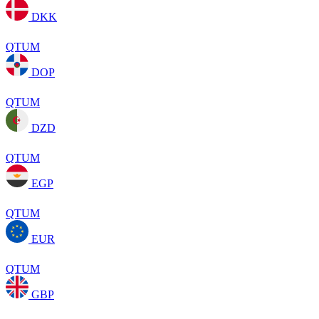
DKK
QTUM
DOP
QTUM
DZD
QTUM
EGP
QTUM
EUR
QTUM
GBP