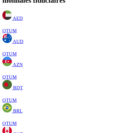
monnaies fiduciaires
AED
QTUM
AUD
QTUM
AZN
QTUM
BDT
QTUM
BRL
QTUM