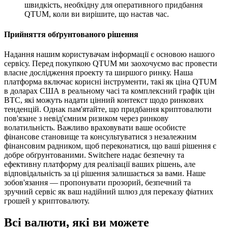
швидкість, необхідну для оперативного придбання
QTUM, коли ви вирішите, що настав час.
Прийняття обґрунтованого рішення
Надання нашим користувачам інформації є основою нашого
сервісу. Перед покупкою QTUM ми заохочуємо вас провести
власне дослідження проекту та ширшого ринку. Наша
платформа включає корисні інструменти, такі як ціна QTUM
в доларах США в реальному часі та комплексний графік цін
BTC, які можуть надати цінний контекст щодо ринкових
тенденцій. Однак пам'ятайте, що придбання криптовалюти
пов'язане з невід'ємним ризиком через ринкову
волатильність. Важливо враховувати ваше особисте
фінансове становище та консультуватися з незалежним
фінансовим радником, щоб переконатися, що ваші рішення є
добре обґрунтованими. Switchere надає безпечну та
ефективну платформу для реалізації ваших рішень, але
відповідальність за ці рішення залишається за вами. Наше
зобов'язання — пропонувати прозорий, безпечний та
зручний сервіс як ваш надійний шлюз для переказу фіатних
грошей у криптовалюту.
Всі валюти, які ви можете