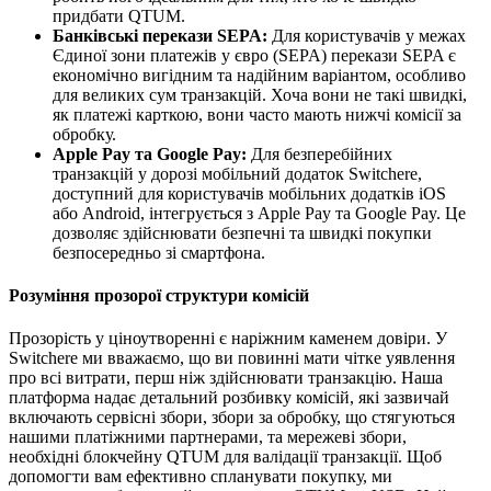
придбати QTUM.
Банківські перекази SEPA:
Для користувачів у межах
Єдиної зони платежів у євро (SEPA) перекази SEPA є
економічно вигідним та надійним варіантом, особливо
для великих сум транзакцій. Хоча вони не такі швидкі,
як платежі карткою, вони часто мають нижчі комісії за
обробку.
Apple Pay та Google Pay:
Для безперебійних
транзакцій у дорозі мобільний додаток Switchere,
доступний для користувачів мобільних додатків iOS
або Android, інтегрується з Apple Pay та Google Pay. Це
дозволяє здійснювати безпечні та швидкі покупки
безпосередньо зі смартфона.
Розуміння прозорої структури комісій
Прозорість у ціноутворенні є наріжним каменем довіри. У
Switchere ми вважаємо, що ви повинні мати чітке уявлення
про всі витрати, перш ніж здійснювати транзакцію. Наша
платформа надає детальний розбивку комісій, які зазвичай
включають сервісні збори, збори за обробку, що стягуються
нашими платіжними партнерами, та мережеві збори,
необхідні блокчейну QTUM для валідації транзакції. Щоб
допомогти вам ефективно спланувати покупку, ми