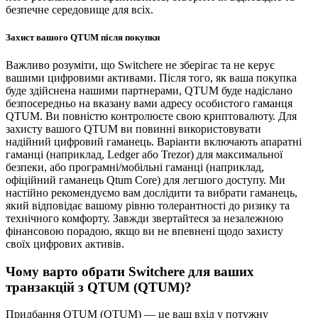
безпечне середовище для всіх.
Захист вашого QTUM після покупки
Важливо розуміти, що Switchere не зберігає та не керує
вашими цифровими активами. Після того, як ваша покупка
буде здійснена нашими партнерами, QTUM буде надіслано
безпосередньо на вказану вами адресу особистого гаманця
QTUM. Ви повністю контролюєте свою криптовалюту. Для
захисту вашого QTUM ви повинні використовувати
надійний цифровий гаманець. Варіанти включають апаратні
гаманці (наприклад, Ledger або Trezor) для максимальної
безпеки, або програмні/мобільні гаманці (наприклад,
офіційний гаманець Qtum Core) для легшого доступу. Ми
настійно рекомендуємо вам дослідити та вибрати гаманець,
який відповідає вашому рівню толерантності до ризику та
технічного комфорту. Завжди звертайтеся за незалежною
фінансовою порадою, якщо ви не впевнені щодо захисту
своїх цифрових активів.
Чому варто обрати Switchere для ваших
транзакцій з QTUM (QTUM)?
Придбання QTUM (QTUM) — це ваш вхід у потужну