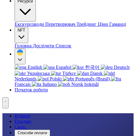
Ресурси
Екскурсоводи
Перетворювач
Трейдинг
Ціни
Гаманці
NFT
Головна
Дослідити
Список
English
Español
한국어
Deutsch
Українська
Türkçe
Dansk
Nederlands
Polski
Português (Brasil)
Français
Italiano
Norsk bokmål
Початок роботи
Купити
Продаю
Своп.
Способи оплати