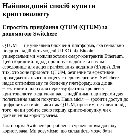
Найшвидший спосіб купити
криптовалюту
Спростіть придбання QTUM (QTUM) за
допомогою Switchere
QTUM — це унікальна блокчейн-платформа, яка геніально
поєднує надійність моделі UTXO від Bitcoin з
універсальними можливостями смарт-контрактів Ethereum.
Цей гібридний підхід пропонує надійне та гнучке
середовище для децентралізованих додатків (dApps). Для
тих, хто хоче придбати QTUM, безпечне та ефективне
проходження цього процесу є першочерговим. Switchere
надає оптимізовану та безпечну платформу, яка діє як
ефективний шлюз для переказу фіатних грошей у
криптовалюту, з'єднуючи вас із надійними партнерами для
полегшення вашої покупки. Наша місія — зробити доступ до
цифрових активів, таких як QTUM, простим, незалежно від
того, чи ви робите свою першу крипто-покупку, чи є
досвідченим користувачем.
Платформа Switchere розроблена з урахуванням досвіду
користувача. Ми розуміємо, що складність може бути