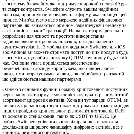
екосистему блокчейну, яка підтримує широкий спектр dApps
та смарт-контрактів. Switchere служить вашим надійним
шлюзом, пропонуючи передову платформу, яка спрощує цей
процес. Ми з'єднуємо вас з мережею надійних фінансових
партнерів, які займаються обміном, забезпечуючи безпеку та
ефективність кожної транзакції. Наша платформа ретельно
розроблена для ясності та простоти використання,
задовольняючи потреби як новачків, так і досвідчених
крипто-ентузіастів. З мобільним додатком Switchere для iOS
або Android ви можете отримати доступ до цих послуг з будь-
якого місця, що робить покупку QTUM зручною у будь-який
час. Основна увага приділяється забезпеченню
безперебійного досвіду користувача, що підкреслюється
швидкими розрахунками та швидкою обробкою транзакцій,
що здійснюються нашими партнерами.
Однією з основних функцій обміну криптовалют, доступних
через нашу платформу, є можливість купувати різноманітний
асортимент цифрових активів. Хоча ви тут заради QTUM, ви
виявите, що наші партнери також підтримують транзакції для
інших провідних криптовалют, різноманітних токенів DeFi
та основних стейблкоїнів, таких як USDT та USDC. Це
робить Switchere універсальною відправною точкою для
дослідження ширшого ландшафту цифрових активів, все з
єдиного, безпечного інтерфейсу.