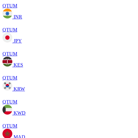
QTUM
INR
QTUM
JPY
QTUM
KES
QTUM
KRW
QTUM
KWD
QTUM
MAD