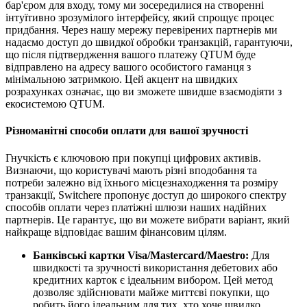
бар'єром для входу, тому ми зосередилися на створенні
інтуїтивно зрозумілого інтерфейсу, який спрощує процес
придбання. Через нашу мережу перевірених партнерів ми
надаємо доступ до швидкої обробки транзакцій, гарантуючи,
що після підтвердження вашого платежу QTUM буде
відправлено на адресу вашого особистого гаманця з
мінімальною затримкою. Цей акцент на швидких
розрахунках означає, що ви зможете швидше взаємодіяти з
екосистемою QTUM.
Різноманітні способи оплати для вашої зручності
Гнучкість є ключовою при покупці цифрових активів.
Визнаючи, що користувачі мають різні вподобання та
потреби залежно від їхнього місцезнаходження та розміру
транзакції, Switchere пропонує доступ до широкого спектру
способів оплати через платіжні шлюзи наших надійних
партнерів. Це гарантує, що ви можете вибрати варіант, який
найкраще відповідає вашим фінансовим цілям.
Банківські картки Visa/Mastercard/Maestro:
Для
швидкості та зручності використання дебетових або
кредитних карток є ідеальним вибором. Цей метод
дозволяє здійснювати майже миттєві покупки, що
робить його ідеальним для тих, хто хоче швидко