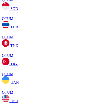
QTUM
SGD
QTUM
THB
QTUM
TND
QTUM
TRY
QTUM
UAH
QTUM
USD