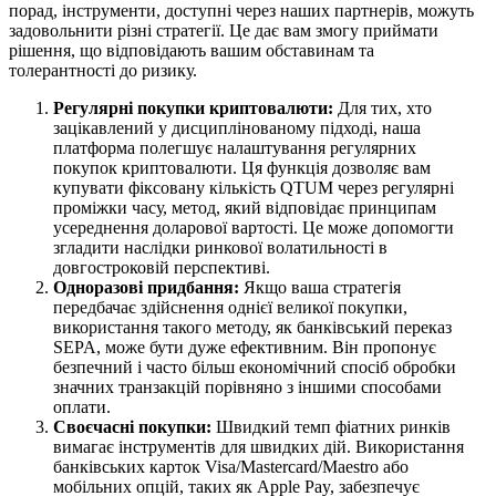
порад, інструменти, доступні через наших партнерів, можуть
задовольнити різні стратегії. Це дає вам змогу приймати
рішення, що відповідають вашим обставинам та
толерантності до ризику.
Регулярні покупки криптовалюти:
Для тих, хто
зацікавлений у дисциплінованому підході, наша
платформа полегшує налаштування регулярних
покупок криптовалюти. Ця функція дозволяє вам
купувати фіксовану кількість QTUM через регулярні
проміжки часу, метод, який відповідає принципам
усереднення доларової вартості. Це може допомогти
згладити наслідки ринкової волатильності в
довгостроковій перспективі.
Одноразові придбання:
Якщо ваша стратегія
передбачає здійснення однієї великої покупки,
використання такого методу, як банківський переказ
SEPA, може бути дуже ефективним. Він пропонує
безпечний і часто більш економічний спосіб обробки
значних транзакцій порівняно з іншими способами
оплати.
Своєчасні покупки:
Швидкий темп фіатних ринків
вимагає інструментів для швидких дій. Використання
банківських карток Visa/Mastercard/Maestro або
мобільних опцій, таких як Apple Pay, забезпечує