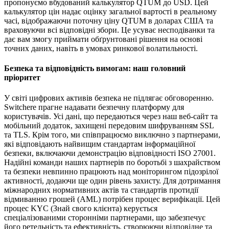
пропонуємо вбудований калькулятор QTUM до USD. Цей
калькулятор цін надає оцінку загальної вартості в реальному
часі, відображаючи поточну ціну QTUM в доларах США та
враховуючи всі відповідні збори. Це усуває несподіванки та
дає вам змогу приймати обґрунтовані рішення на основі
точних даних, навіть в умовах ринкової волатильності.
Безпека та відповідність вимогам: наш головний
пріоритет
У світі цифрових активів безпека не підлягає обговоренню.
Switchere прагне надавати безпечну платформу для
користувачів. Усі дані, що передаються через наш веб-сайт та
мобільний додаток, захищені передовим шифруванням SSL
та TLS. Крім того, ми співпрацюємо виключно з партнерами,
які відповідають найвищим стандартам інформаційної
безпеки, включаючи демонстрацію відповідності ISO 27001.
Надійні команди наших партнерів по боротьбі з шахрайством
та безпеки невпинно працюють над моніторингом підозрілої
активності, додаючи ще один рівень захисту. Для дотримання
міжнародних нормативних актів та стандартів протидії
відмиванню грошей (AML) потрібен процес верифікації. Цей
процес KYC (Знай свого клієнта) керується
спеціалізованими сторонніми партнерами, що забезпечує
його ретельність та ефективність, створюючи відповідне та