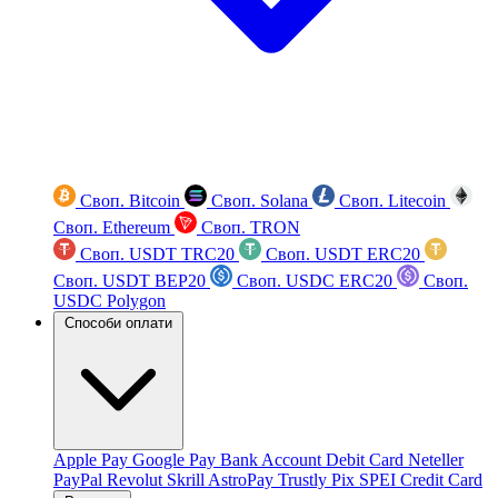
Своп. Bitcoin
Своп. Solana
Своп. Litecoin
Своп. Ethereum
Своп. TRON
Своп. USDT TRC20
Своп. USDT ERC20
Своп. USDT BEP20
Своп. USDC ERC20
Своп.
USDC Polygon
Способи оплати
Apple Pay
Google Pay
Bank Account
Debit Card
Neteller
PayPal
Revolut
Skrill
AstroPay
Trustly
Pix
SPEI
Credit Card