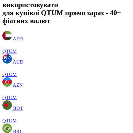
використовувати
для купівлі QTUM прямо зараз - 40+
фіатних валют
AED
QTUM
AUD
QTUM
AZN
QTUM
BDT
QTUM
BRL