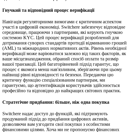
Гнучкий та відповідний процес верифікації
Навігація регуляторними вимогами є критичним аспектом
участі в цифровій економіці. Switchere забезпечує відповідне
середовище, працюючи з партнерами, які керують гнучкою
системою KYC. Цей процес верифікації розроблений для
дотримання суворих стандартів протидії відмиванню грошей
(AML) та міжнародних нормативних актів. Рівень необхідної
верифікації може варіюватися залежно від таких факторів, як
ваше місцезнаходження, обраний спосіб оплати та розмір
вашої транзакції. Цей багаторівневий підхід гарантує, що
процес є якомога менш нав'язливим, зберігаючи при цьому
найвищі рівні відповідності та безпеки. Передаючи цю
критичну функцію спеціалізованим партнерам, ми
гарантуємо, що аутентифікація користувачів здійснюється
професійно та відповідно до найкращих світових практик.
Стратегічне придбання: більше, ніж одна покупка
Switchere надає доступ до функцій, які підтримують
продуманий підхід до придбання цифрових активів,
дозволяючи вам узгодити свої покупки з особистими
фінансовими цілями. Хоча ми не пропонуємо фінансових