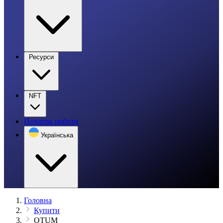
Ресурси
NFT
Початок роботи
Українська
Головна
Купити
QTUM