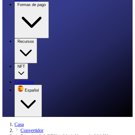
Formas de pago
Recursos
NFT
Comenzar
Español
Casa
Convertidor