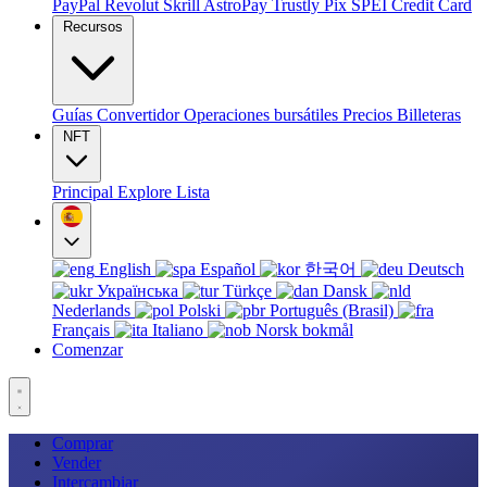
PayPal
Revolut
Skrill
AstroPay
Trustly
Pix
SPEI
Credit Card
Recursos
Guías
Convertidor
Operaciones bursátiles
Precios
Billeteras
NFT
Principal
Explore
Lista
English
Español
한국어
Deutsch
Українська
Türkçe
Dansk
Nederlands
Polski
Português (Brasil)
Français
Italiano
Norsk bokmål
Comenzar
Comprar
Vender
Intercambiar