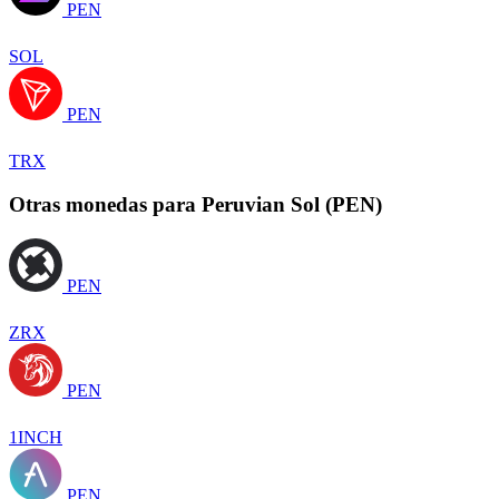
PEN
SOL
PEN
TRX
Otras monedas para Peruvian Sol (PEN)
PEN
ZRX
PEN
1INCH
PEN