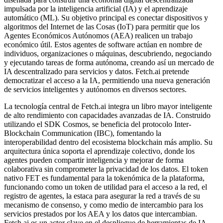
impulsada por la inteligencia artificial (IA) y el aprendizaje
automático (ML). Su objetivo principal es conectar dispositivos y
algoritmos del Internet de las Cosas (IoT) para permitir que los
Agentes Económicos Autónomos (AEA) realicen un trabajo
económico útil. Estos agentes de software actúan en nombre de
individuos, organizaciones o máquinas, descubriendo, negociando
y ejecutando tareas de forma autónoma, creando así un mercado de
IA descentralizado para servicios y datos. Fetch.ai pretende
democratizar el acceso a la IA, permitiendo una nueva generación
de servicios inteligentes y autónomos en diversos sectores.
La tecnología central de Fetch.ai integra un libro mayor inteligente
de alto rendimiento con capacidades avanzadas de IA. Construido
utilizando el SDK Cosmos, se beneficia del protocolo Inter-
Blockchain Communication (IBC), fomentando la
interoperabilidad dentro del ecosistema blockchain más amplio. Su
arquitectura única soporta el aprendizaje colectivo, donde los
agentes pueden compartir inteligencia y mejorar de forma
colaborativa sin comprometer la privacidad de los datos. El token
nativo FET es fundamental para la tokenómica de la plataforma,
funcionando como un token de utilidad para el acceso a la red, el
registro de agentes, la estaca para asegurar la red a través de su
mecanismo de consenso, y como medio de intercambio para los
servicios prestados por los AEA y los datos que intercambian.
Fetch.ai es un actor clave en el despliegue de herramientas de IA