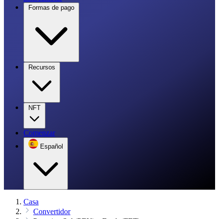
Formas de pago
Recursos
NFT
Comenzar
Español
Casa
Convertidor