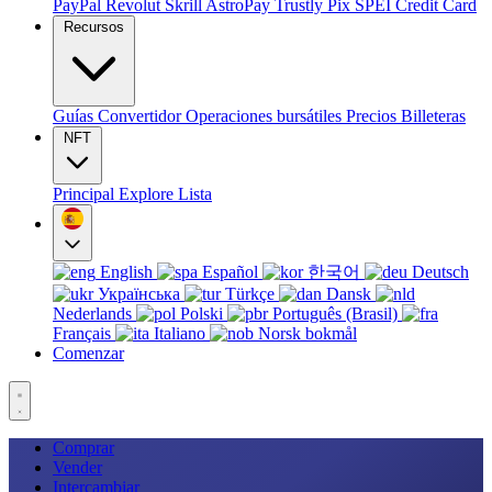
PayPal
Revolut
Skrill
AstroPay
Trustly
Pix
SPEI
Credit Card
Recursos
Guías
Convertidor
Operaciones bursátiles
Precios
Billeteras
NFT
Principal
Explore
Lista
English
Español
한국어
Deutsch
Українська
Türkçe
Dansk
Nederlands
Polski
Português (Brasil)
Français
Italiano
Norsk bokmål
Comenzar
Comprar
Vender
Intercambiar